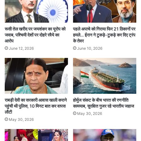
टेबल टेनिस
पूल
रूसी तेल खरीद पर जयशंकर का यूरोप को
पहले अपाचे को गिराया फिर 21 ठिकानों पर
बिलियर्ड्स
जवाब, पश्चिमी देशों पर दोहरे रवैये का
हमले… ईरान ने टुकड़े-टुकड़े कर दिए ट्रंप
आरोप
के तेवर
ब्रिज
June 12, 2026
June 10, 2026
be a
boat race
DJ night in
in the
meet today
officers paddled
राबड़ी देवी का सरकारी आवास खाली कराने
होर्मुज संकट के बीच भारत की रणनीति
पहुंची थी पुलिस, 10 मिनट बात कर वापस
कामयाब, सुरक्षित गुजर रहे भारतीय जहाज
the IAS service
There will
लौटी
May 30, 2026
May 30, 2026