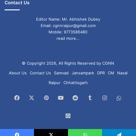
Contact Us
Editor Name: Mr. Abhishek Dubey
Email: cgnnraipur@gmail.com
Mobile: 9773586480
read more...
© Copyright 2026, All Rights Reserved by CGNN
About Us
Contact Us
Samvad
Jansampark
DPR
CM
Naxal
Raipur
Chhattisgarh
Facebook
X
Pinterest
YouTube
Reddit
Tumblr
Instagram
What
Chan
WhatsApp
Group