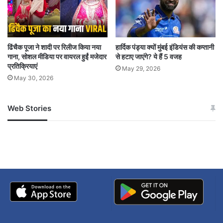
ढिंचैक पूजा ने शादी पर रिलीज किया नया
हार्दिक पंड्या क्यों मुंबई इंडियंस की कप्तानी
गाना, सोशल मीडिया पर वायरल हुईं मजेदार
से हटाए जाएंगे? ये हैं 5 वजह
प्रतिक्रियाएं
May 29, 2026
May 30, 2026
Web Stories
जम्मू-कश्मीर में बारिश से
सोनम ने ही राजा को दिया था
अपडेट
खाई में धक्का… आरोपियों ने
बताई सच्चाई