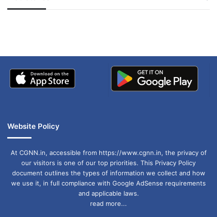
जम्मू-कश्मीर में बारिश से
सोनम ने ही राजा को दिया था
अपडेट
खाई में धक्का… आरोपियों ने
UP NMMS Scholarship 2024-25: ऐसे करें
बताई सच्चाई
आवेदन
आवेदन पत्र भरने के लिए सबसे पहले आधिकारिक वेबसाइट
entdata.co.in. पर जाएं।
यहां NMMS Scholarship वाले पेज पर ‘Click’ बटन
पर क्लिक करें।
Website Policy
अब नए पेज पर ‘REGISTRATION’ वाले बटन पर क्लिक
At CGNN.in, accessible from https://www.cgnn.in, the privacy of
our visitors is one of our top priorities. This Privacy Policy
करें।
document outlines the types of information we collect and how
we use it, in full compliance with Google AdSense requirements
and applicable laws.
इसके बाद DOWLOAD School Certificate पर
read more...
क्लिक करके सर्टिफिकेट डाउनलोड करना है।