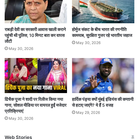
गौरतलब है कि यूपी एनएमएमएस छात्रवृ्त्ति के लिए जवाहर
नवोदय विद्यालय, केंद्रीय विद्यालय, सैनिक स्कूल, राजकीय
राबड़ी देवी का सरकारी आवास खाली कराने
होर्मुज संकट के बीच भारत की रणनीति
आवासीय एवं निजी विद्यालय में पढ़ रहे छात्र आवेदन करने
पहुंची थी पुलिस, 10 मिनट बात कर वापस
कामयाब, सुरक्षित गुजर रहे भारतीय जहाज
के पात्र नहीं हैं।
लौटी
May 30, 2026
May 30, 2026
कितनी मिलेगी स्कॉलरशिप?
8वीं के योग्य छात्रों को हर महीने 1000 रुपये, यानी 12
हजार रुपये वार्षिक छात्रवृत्ति से लाभांवित किया जाएगा। यह
स्कॉलरशिप छात्रों को कक्षा 9वीं से 12वीं तक मिलेगी।
ढिंचैक पूजा ने शादी पर रिलीज किया नया
हार्दिक पंड्या क्यों मुंबई इंडियंस की कप्तानी
गाना, सोशल मीडिया पर वायरल हुईं मजेदार
से हटाए जाएंगे? ये हैं 5 वजह
आवेदन करते समय छात्र को अपना भारतीय स्टेट बैंक के
प्रतिक्रियाएं
May 29, 2026
अकांउट का विवरण प्रदान करना होगा। छात्रवृत्ति की राशि
May 30, 2026
इसी खाते में ट्रांसफर की जाएगी।
Web Stories