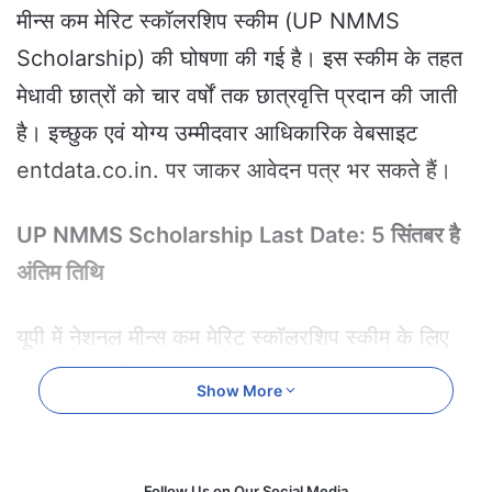
e
मीन्स कम मेरिट स्कॉलरशिप स्कीम (UP NMMS
m
Scholarship) की घोषणा की गई है। इस स्कीम के तहत
a
i
मेधावी छात्रों को चार वर्षों तक छात्रवृत्ति प्रदान की जाती
l
है। इच्छुक एवं योग्य उम्मीदवार आधिकारिक वेबसाइट
entdata.co.in. पर जाकर आवेदन पत्र भर सकते हैं।
UP NMMS Scholarship Last Date: 5 सिंतबर है
अंतिम तिथि
यूपी में नेशनल मीन्स कम मेरिट स्कॉलरशिप स्कीम के लिए
छात्रों को 5 सितंबर, 2024 तक का समय दिया गया है।
Show More
इस स्कॉलरशिप के लिए योग्य उम्मीदवारों का चयन दो चरणों
की एक परीक्षा (UP NMMS Scholarship Exam
2024-25) के आधार पर किया जाएगा। परीक्षा उत्तीर्ण
Follow Us on Our Social Media