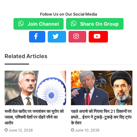
के संगठन नेशनल इंडस्ट्रियल कॉरिडोर डेवलपमेंट एंड
इंप्लीमेनटेशन ट्रस्ट (NICDICT) ने साझेदारी में शुरू किया
Follow Us on Our Social Media
है. सरकार ने सेमीकंडक्टर मैन्युफैक्चरिंग इंडस्ट्री के अच्छे
Join Channel
Share On Group
भविष्य को देखते हुए क्रिस सिटी और अच्युतपुरम SEZs में
ऐसी परियोजनाओं को प्राथमिकता देने का फैसला किया है.
Related Articles
तीन चरणों में बनेगी क्रिस सिटी
जैकब्स इंजीनियरिंग ग्रुप ने अंतरराष्ट्रीय स्टैंडर्ड के अनुरूप
‘क्रिस सिटी’ की स्थापना के लिए मास्टर प्लान और मॉडल
तैयार किया है. क्रिस सिटी का निर्माण तीन चरणों में पूरा
किया जाएगा. जानकारी के मुताबिक केंद्र ने आंध्र प्रदेश
रूसी तेल खरीद पर जयशंकर का यूरोप को
पहले अपाचे को गिराया फिर 21 ठिकानों पर
जवाब, पश्चिमी देशों पर दोहरे रवैये का
हमले… ईरान ने टुकड़े-टुकड़े कर दिए ट्रंप
इंडस्ट्रियल इंफ्रस्ट्रक्चर कॉरपोरेशन (APIIC) ने 2134
आरोप
के तेवर
June 12, 2026
June 10, 2026
एकड़ में लगभग 1054 करोड़ रुपये की लागत से बुनियादी