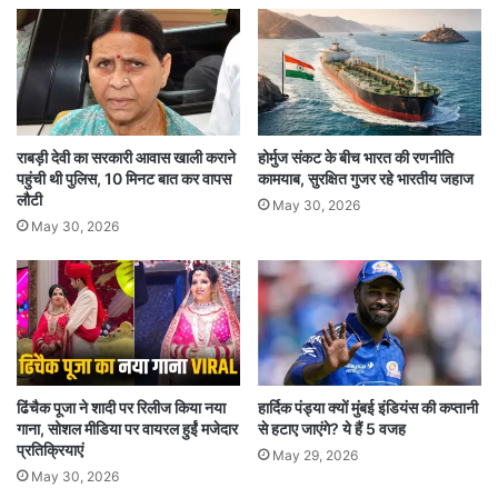
ढांचे के विकास के लिए दिए गए प्रस्तावों को मंजूरी दे दी है.
अंतरराष्ट्रीय स्टैंडर्ड के अनुरूप होगा शहर
सरकार का विचार अंतरराष्ट्रीय स्टैंडर्ड के अनुरूप
राबड़ी देवी का सरकारी आवास खाली कराने
होर्मुज संकट के बीच भारत की रणनीति
पहुंची थी पुलिस, 10 मिनट बात कर वापस
कामयाब, सुरक्षित गुजर रहे भारतीय जहाज
अत्याधुनिक शहर बनाने का है, जिसमें हरित क्षेत्र, पैदल
लौटी
May 30, 2026
चलने और साइकिल चलाने के लिए ट्रैक, वर्कप्लेस पर
May 30, 2026
रेसिडेंशियल एरिया, फूड कोर्ट और वर्क शेड आदि होंगे. अगर
राज्य सरकार के हिस्से के तहत भूमि उपलब्ध कराई जाती है
तो निकडिक्ट बुनियादी ढांचे के विकास के लिए धन मुहैया
कराएगा.
ढिंचैक पूजा ने शादी पर रिलीज किया नया
हार्दिक पंड्या क्यों मुंबई इंडियंस की कप्तानी
गाना, सोशल मीडिया पर वायरल हुईं मजेदार
से हटाए जाएंगे? ये हैं 5 वजह
88 हजार लोगों को रोजगार
प्रतिक्रियाएं
May 29, 2026
May 30, 2026