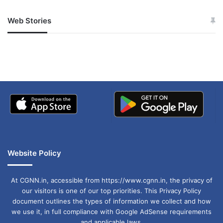
अनुमान है कि इस नोड के पहले चरण में विकास और
बुनियादी ढांचे के माध्यम से लगभग 18,458 करोड़ रुपये का
Web Stories
जम्मू-कश्मीर में बारिश से
सोनम ने ही राजा को दिया था
अपडेट
खाई में धक्का… आरोपियों ने
निवेश और 88 हजार लोगों को रोजगार मिलेगा. केंद्र
बताई सच्चाई
सागरमाला परियोजना के तहत कृष्णापटनम बंदरगाह और
समुद्र तट के साथ सड़कों का विकास कर रहा है. इससे न
केवल परिवहन सुविधाएं मिलेंगी, बल्कि बेंगलुरु, अनंतपुर,
विजयवाड़ा और चेन्नई शहरों को सड़क संपर्क भी मिलेगा.
Website Policy
At CGNN.in, accessible from https://www.cgnn.in, the privacy of
our visitors is one of our top priorities. This Privacy Policy
document outlines the types of information we collect and how
we use it, in full compliance with Google AdSense requirements
and applicable laws.