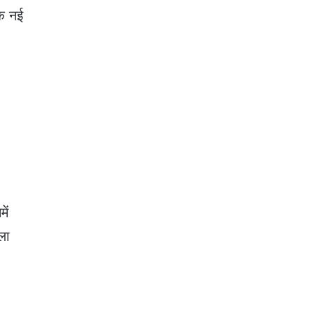
क नई
ें
ला