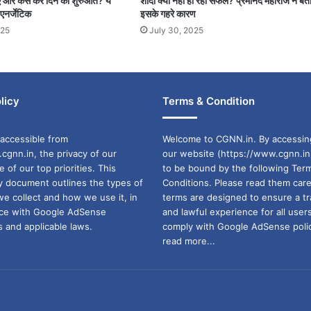
खाएं और कैसे करें दिन की शुरुआत? ये
शादी क्यों नहीं हो रही सफल? प्रेमानंद महाराज ने बत
 एनर्जेटिक
इसके गहरे कारण
025
July 30, 2025
licy
Terms & Condition
accessible from
Welcome to CGNN.in. By accessin
cgnn.in, the privacy of our
our website (https://www.cgnn.in
ne of our top priorities. This
to be bound by the following Ter
cy document outlines the types of
Conditions. Please read them care
we collect and how we use it, in
terms are designed to ensure a t
ance with Google AdSense
and lawful experience for all user
 and applicable laws.
comply with Google AdSense polic
read more...