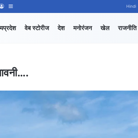
App Channel
hatsApp Group
Log In
Sidebar
Hindi
्यप्रदेश
वेब स्टोरीज
देश
मनोरंजन
खेल
राजनीति
ेतावनी….