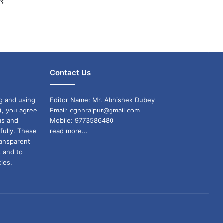
ाए
Contact Us
g and using
Editor Name: Mr. Abhishek Dubey
), you agree
Email: cgnnraipur@gmail.com
ms and
Mobile: 9773586480
fully. These
read more...
ransparent
s and to
ies.