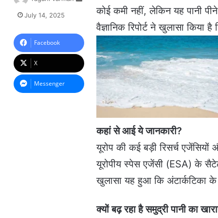
e
कोई कमी नहीं, लेकिन यह पानी प
July 14, 2025
n
वैज्ञानिक रिपोर्ट ने खुलासा किया ह
d
a
Facebook
n
e
X
m
a
Messenger
i
l
कहां से आई ये जानकारी?
यूरोप की कई बड़ी रिसर्च एजेंसियों
यूरोपीय स्पेस एजेंसी (ESA) के सै
खुलासा यह हुआ कि अंटार्कटिका के 
क्यों बढ़ रहा है समुद्री पानी का खा