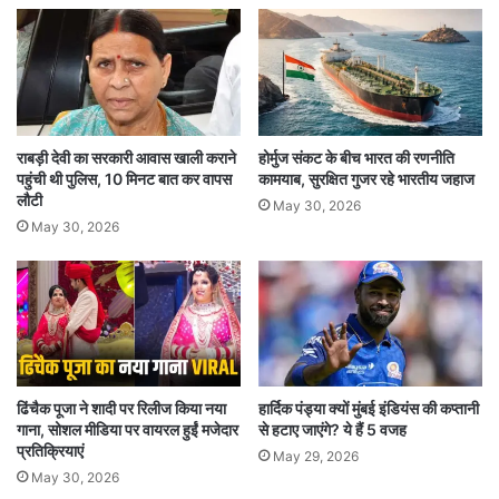
रहे है. उन्होंने कहा कि वे पूर्व में लगातार इस बात का खुलासा
करते रहे हैं कि डीडीए विभाग के एग्जीक्यूटिव इंजीनियर ने
ईमेल के जरिए डीडीए के ठेकेदार जिसको पेड़ काटने का
आदेश दिया गया था, उसे कहा कि उपराज्यपाल के मौखिक
राबड़ी देवी का सरकारी आवास खाली कराने
होर्मुज संकट के बीच भारत की रणनीति
आदेश हैं कि पेड़ों को काट दिया जाए. उन्होंने कहा कि इस
पहुंची थी पुलिस, 10 मिनट बात कर वापस
कामयाब, सुरक्षित गुजर रहे भारतीय जहाज
लौटी
May 30, 2026
बिंदु पर जब कोर्ट में डीडीए के वकील से प्रश्न पूछा गया तो
May 30, 2026
उन्होंने कहा था कि हमारा ईमेल हैक कर लिया गया है.
सुप्रीम कोर्ट से डीडीए ने सच छुपायाः भारद्वाज
सौरभ भारद्वाज ने सुप्रीम कोर्ट के समक्ष डीडीए के वाइस
ढिंचैक पूजा ने शादी पर रिलीज किया नया
हार्दिक पंड्या क्यों मुंबई इंडियंस की कप्तानी
चेयरमैन द्वारा दाखिल किए गए हलफनामे का हवाला देते हुए
गाना, सोशल मीडिया पर वायरल हुईं मजेदार
से हटाए जाएंगे? ये हैं 5 वजह
प्रतिक्रियाएं
May 29, 2026
कहा कि उन्होंने अपने हालतनामे में इस बात के लिए माफी
May 30, 2026