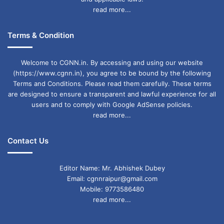
पत्रकारों के साथ साझा करते हुए सौरभ भारद्वाज ने कहा कि
read more...
इस हलफनामे में डीडीए ने इस बात को भी स्वीकार किया है
Terms & Condition
कि उनके द्वारा 468 पेड़ वन्य क्षेत्र के और 174 पेड़ गैर
वन्य क्षेत्र के काटे गए हैं. भारद्वाज ने कहा कि हालांकि हमारा
Welcome to CGNN.in. By accessing and using our website
आंकड़ा लगभग 1100 पेड़ काटे जाने का है, परंतु यह बड़ी
(https://www.cgnn.in), you agree to be bound by the following
Terms and Conditions. Please read them carefully. These terms
बात है कि डीडीए ने कम से कम इतने पेड़ काटे जाने की बात
are designed to ensure a transparent and lawful experience for all
users and to comply with Google AdSense policies.
स्वीकार की है. पहले तो पेड़ काटने की बात से ही इनकार
read more...
किया जाता रहा.
Contact Us
निचले स्तर के अधिकारियों पर आरोप: मंत्री सौरभ भारद्वाज
Editor Name: Mr. Abhishek Dubey
ने कहा कि जिस ठेकेदार ने यह पेड़ काटे उसने अपने
Email: cgnnraipur@gmail.com
हलफनामे में इस बात को कहा है कि डीडीए के एग्जीक्यूटिव
Mobile: 9773586480
read more...
इंजीनियर, जेई और ऐई लगातार इस जगह का दौरा करते रहे
हैं, इसीलिए एग्जीक्यूटिव इंजीनियर और ऐई तथा डीडीए