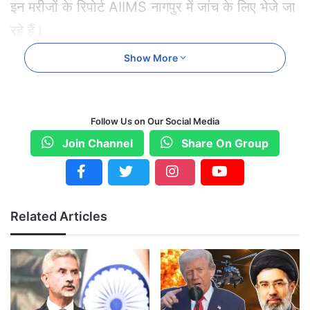
इन मरीजों के रिपोर्ट AIIMS नागपुर में जांच के लिए भेजे जा
रहे हैं।
Show More
यहां सामने आ चुका HMPV के केस
बेंगलुरु, कर्नाटका
अहमदाबाद, गुजरात
Follow Us on Our Social Media
Join Channel
Share On Group
केंद्रीय स्वास्थ्य मंत्री बोले घबराने की जरूरत नहीं
केंद्र सरकार के स्वास्थ्य मंत्री जेपी नड्डा ने सोमवार को
कहा कि HMPV वायरस को लेकर घबराने की कोई बात
Related Articles
नहीं है। उन्होंने कहा कि यह वायरस 2001 में पहले पहचाना
गया था और इसमें कोई नया खतरा नहीं है। यह हवा के
जरिए फैलता है। यह सभी उम्र के लोगों को प्रभावित कर
सकता है और यह सर्दी और बसंत के महीनों में अधिक फैलता