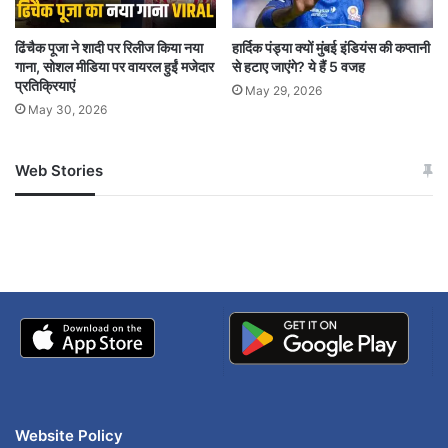
नागपुर
महाराष्ट्र
वायरस अलर्ट
ढिंचैक पूजा ने शादी पर रिलीज किया नया
हार्दिक पंड्या क्यों मुंबई इंडियंस की कप्तानी
श्वसन संक्रमण
संदिग्ध मामले
हेल्थ अपडेट
गाना, सोशल मीडिया पर वायरल हुईं मजेदार
से हटाए जाएंगे? ये हैं 5 वजह
प्रतिक्रियाएं
May 29, 2026
ह्यूमन मेटान्यूमोवायरस
May 30, 2026
Web Stories
जम्मू-कश्मीर में बारिश से
सोनम ने ही राजा को दिया था
अपडेट
खाई में धक्का… आरोपियों ने
बताई सच्चाई
Website Policy