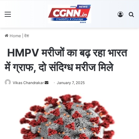
Menu
Log In
S
Home
|
देश
HMPV मरीजों का बढ़ रहा भारत
में ग्राफ, दो संदिग्ध मरीज मिले
Vikas Chandrakar
S
January 7, 2025
e
n
d
a
n
e
m