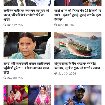
है। नड्‌डा ने कहा, कि HMPV एक श्वसन वायरस है,
रूसी तेल खरीद पर जयशंकर का यूरोप को
पहले अपाचे को गिराया फिर 21 ठिकानों पर
लेकिन भारत में इसके मामलों में कोई असामान्य वृद्धि नहीं पाई
जवाब, पश्चिमी देशों पर दोहरे रवैये का
हमले… ईरान ने टुकड़े-टुकड़े कर दिए ट्रंप
गई है।
आरोप
के तेवर
June 12, 2026
June 10, 2026
HealthUpdate
HMPV
HMPVCases
HumanMetapneumovirus
राबड़ी देवी का सरकारी आवास खाली कराने
होर्मुज संकट के बीच भारत की रणनीति
पहुंची थी पुलिस, 10 मिनट बात कर वापस
कामयाब, सुरक्षित गुजर रहे भारतीय जहाज
IndiaHealthAlert
Maharashtra
लौटी
May 30, 2026
May 30, 2026
Nagpur
RespiratoryInfections
SuspectedCases
VirusAlert
इंडिया हेल्थ अलर्ट
एचएमपीवी
एचएमपीवी मामले