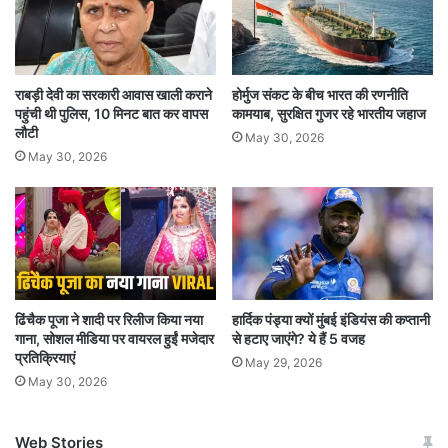
कई वंदे भारत ट्रेनें चलाई गईं. देश के अन्य हिस्सों में भी वंदे
भारत ट्रेनें चल रही हैं. देश में कुल 52 जोड़ी वंदे भारत
ट्रेनों का संचालन हो रहा है. रेलवे वंदे भारत जैसी ट्रेनों को
राबड़ी देवी का सरकारी आवास खाली कराने
होर्मुज संकट के बीच भारत की रणनीति
हर राज्य को आपस में जोड़ने की दिशा में काम कर रहा है.
पहुंची थी पुलिस, 10 मिनट बात कर वापस
कामयाब, सुरक्षित गुजर रहे भारतीय जहाज
लौटी
वंदे भारत ट्रेनों का किराया अन्य ट्रेनों से अधिक है लेकिन
May 30, 2026
May 30, 2026
सफर में कम समय और अच्छी सर्विस के चलते लोग वंदे भारत
में सफर करना पसंद करते हैं.
ढिंचैक पूजा ने शादी पर रिलीज किया नया
हार्दिक पंड्या क्यों मुंबई इंडियंस की कप्तानी
गाना, सोशल मीडिया पर वायरल हुईं मजेदार
से हटाए जाएंगे? ये हैं 5 वजह
प्रतिक्रियाएं
May 29, 2026
May 30, 2026
Web Stories