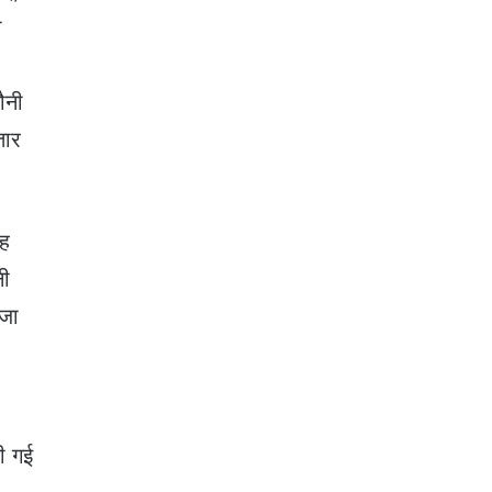
ी
ौनी
तार
रह
नी
 जा
ी गई