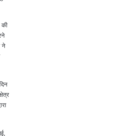
ा की
ने
 ने
र
 दिन
ेत्र
वारा
गई,