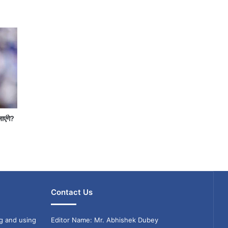
जाएंगे?
Contact Us
g and using
Editor Name: Mr. Abhishek Dubey