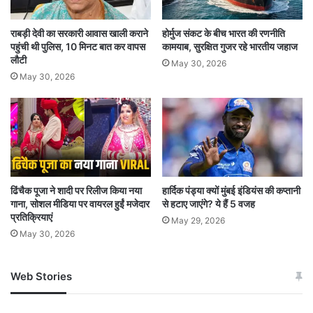
राबड़ी देवी का सरकारी आवास खाली कराने
होर्मुज संकट के बीच भारत की रणनीति
पहुंची थी पुलिस, 10 मिनट बात कर वापस
कामयाब, सुरक्षित गुजर रहे भारतीय जहाज
लौटी
May 30, 2026
May 30, 2026
ढिंचैक पूजा ने शादी पर रिलीज किया नया
हार्दिक पंड्या क्यों मुंबई इंडियंस की कप्तानी
गाना, सोशल मीडिया पर वायरल हुईं मजेदार
से हटाए जाएंगे? ये हैं 5 वजह
प्रतिक्रियाएं
May 29, 2026
May 30, 2026
Web Stories
जम्मू-कश्मीर में बारिश से
सोनम ने ही राजा को दिया था
अपडेट
खाई में धक्का… आरोपियों ने