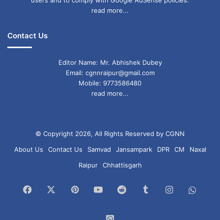
read more...
Contact Us
Editor Name: Mr. Abhishek Dubey
Email: cgnnraipur@gmail.com
Mobile: 9773586480
read more...
© Copyright 2026, All Rights Reserved by CGNN
About Us
Contact Us
Samvad
Jansampark
DPR
CM
Naxal
Raipur
Chhattisgarh
Facebook
X
Pinterest
YouTube
Reddit
Tumblr
Instagram
What
Chan
WhatsApp