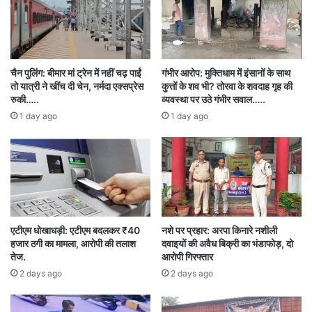
इस पूरे मामले की गहन जांच कर रही है और आने वाले दिनों
में और भी बड़े नाम सामने आ सकते हैं।
चैन पुलिंग: बीमार मां ट्रेन में नहीं चढ़ पाईं
गंभीर आरोप: मुक्तिधाम में इंसानों के साथ
तो यात्री ने खींच दी चेन, नर्मदा एक्सप्रेस
कुत्तों के शव भी? तोरवा के शवदाह गृह की
26 June
ACB/EOW court
रुकी…..
व्यवस्था पर उठे गंभीर सवाल…..
court appearance
1 day ago
1 day ago
EOW (Economic Offences Investigation
Branch)
interrogation
Judicial Remand
Liquor scam
Police remand
एटीएम धोखाधड़ी: एटीएम बदलकर ₹40
नशे पर प्रहार: अरपा किनारे नशीली
हजार ठगी का मामला, आरोपी की तलाश
दवाइयों की अवैध बिक्री का भंडाफोड़, दो
Vijay Bhatia
तेज.
आरोपी गिरफ्तार
2 days ago
2 days ago