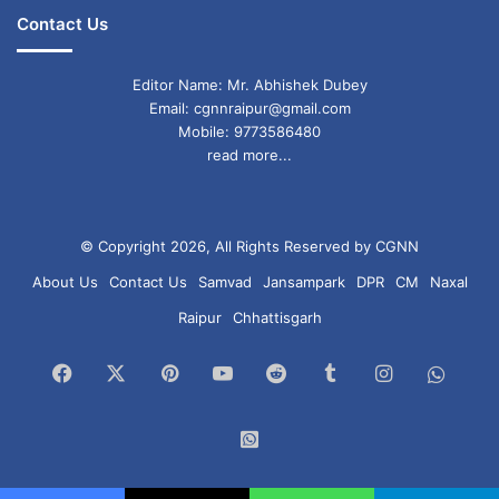
Contact Us
Editor Name: Mr. Abhishek Dubey
Email: cgnnraipur@gmail.com
Mobile: 9773586480
read more...
© Copyright 2026, All Rights Reserved by CGNN
About Us
Contact Us
Samvad
Jansampark
DPR
CM
Naxal
Raipur
Chhattisgarh
Facebook
X
Pinterest
YouTube
Reddit
Tumblr
Instagram
What
Chan
WhatsApp
Group