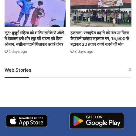
लूट: बुजुर्ग महिला को शातिर तरीके से ऑटो
हड़ताल: स्टाइपेंड बढ़ाने की मांग पर सिम्स
मे बैठाकर ठगी और लूट की घटना को दिया
के इंटर्न डॉक्टर हड़ताल पर, 15,900 से
अंजाम, नशीला पदार्थ पिलाकर उतारे जेवर
बढ़ाकर 30 हजार रुपये करने की मांग
2 days ago
3 days ago
Web Stories
जम्मू-कश्मीर में बारिश से
सोनम ने ही राजा को दिया था
अपडेट
खाई में धक्का… आरोपियों ने
बताई सच्चाई