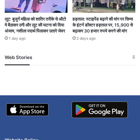
कस्टोडियल रिमांड
चैतन्य बघेल
न्यायिक रिमांड
लूट: बुजुर्ग महिला को शातिर तरीके से ऑटो
हड़ताल: स्टाइपेंड बढ़ाने की मांग पर सिम्स
प्रवर्तन निदेशालय (ED)
भूपेश बघेल
मे बैठाकर ठगी और लूट की घटना को दिया
के इंटर्न डॉक्टर हड़ताल पर, 15,900 से
अंजाम, नशीला पदार्थ पिलाकर उतारे जेवर
बढ़ाकर 30 हजार रुपये करने की मांग
मनी लॉन्ड्रिंग केस
रायपुर स्पेशल कोर्ट
1 day ago
2 days ago
शराब घोटाला
Web Stories
जम्मू-कश्मीर में बारिश से
सोनम ने ही राजा को दिया था
अपडेट
खाई में धक्का… आरोपियों ने
बताई सच्चाई