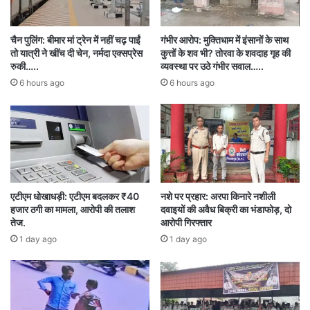
सुनवाई बेहद अहम मानी जा रही है। अब सभी की नजरें इस
चैन पुलिंग: बीमार मां ट्रेन में नहीं चढ़ पाईं
गंभीर आरोप: मुक्तिधाम में इंसानों के साथ
बात पर टिकी हैं कि कोर्ट, ED की रिमांड मांग पर क्या
तो यात्री ने खींच दी चेन, नर्मदा एक्सप्रेस
कुत्तों के शव भी? तोरवा के शवदाह गृह की
रुकी…..
व्यवस्था पर उठे गंभीर सवाल…..
फैसला सुनाता है।
6 hours ago
6 hours ago
16.70 करोड़ रुपएChaitanya Baghel
BHUPESH BAGHEL
Black money ब्लैक मनी
Custodial remand
एटीएम धोखाधड़ी: एटीएम बदलकर ₹40
नशे पर प्रहार: अरपा किनारे नशीली
Enforcement Directorate (ED)
हजार ठगी का मामला, आरोपी की तलाश
दवाइयों की अवैध बिक्री का भंडाफोड़, दो
तेज.
आरोपी गिरफ्तार
Judicial Remand
Liquor scam
1 day ago
1 day ago
Money laundering case
Raipur Special Court
Rs 16.70 crore