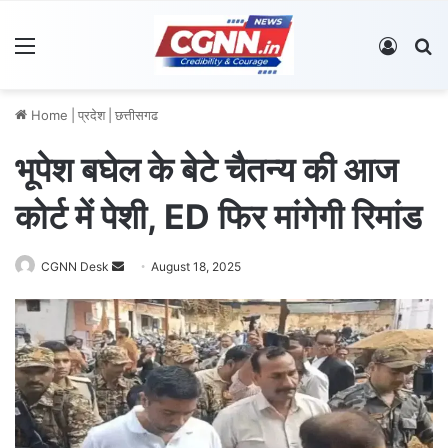
Menu
Log In
S
Home
|
प्रदेश
|
छत्तीसगढ
भूपेश बघेल के बेटे चैतन्य की आज
कोर्ट में पेशी, ED फिर मांगेगी रिमांड
CGNN Desk
S
August 18, 2025
e
n
d
a
n
e
m