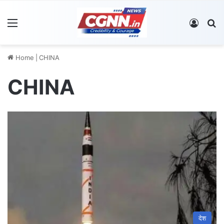
Menu
Log In
S
Home
|
CHINA
CHINA
देश