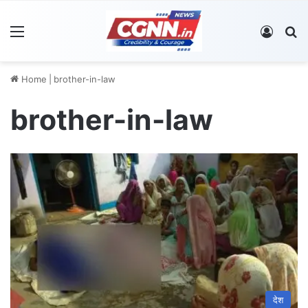
Menu
Log In
S
Home
|
brother-in-law
brother-in-law
देश