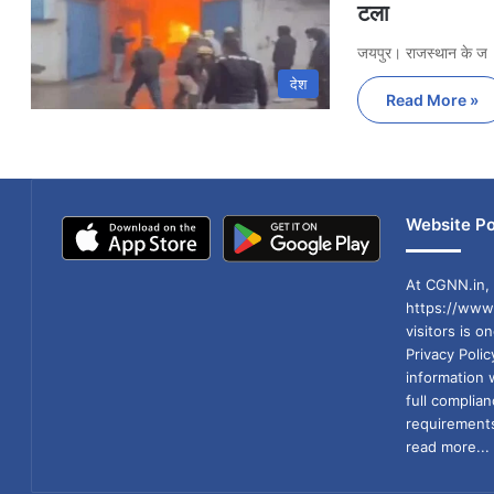
टला
जयपुर। राजस्थान के ज
देश
Read More »
Website Po
At CGNN.in, 
https://www.
visitors is o
Privacy Poli
information 
full compli
requirements
read more...