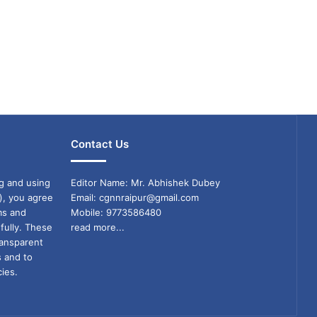
Contact Us
g and using
Editor Name: Mr. Abhishek Dubey
), you agree
Email: cgnnraipur@gmail.com
ms and
Mobile: 9773586480
fully. These
read more...
ransparent
s and to
ies.