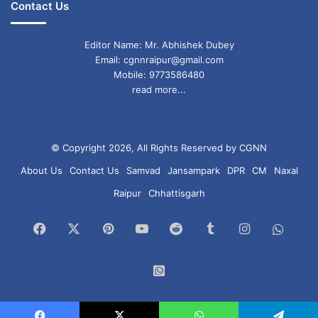
Contact Us
Editor Name: Mr. Abhishek Dubey
Email: cgnnraipur@gmail.com
Mobile: 9773586480
read more...
© Copyright 2026, All Rights Reserved by CGNN
About Us
Contact Us
Samvad
Jansampark
DPR
CM
Naxal
Raipur
Chhattisgarh
Facebook
X
Pinterest
YouTube
Reddit
Tumblr
Instagram
What
Chan
WhatsApp
Group