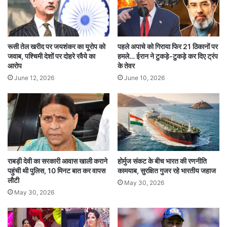
उपाध्यक्ष राजीव शुक्ला की अपील भी ठुकरा दी. शुक्ला ने
मंगलवार (30 सितंबर) को एसीसी की बैठक में एशिया कप
ट्रॉफी भारत को सौंपने की मांग पुरजोर तरीके से रखी,
रूसी तेल खरीद पर जयशंकर का यूरोप को
पहले अपाचे को गिराया फिर 21 ठिकानों पर
लेकिन नकवी का कहना था कि ट्रॉफी लेने के लिए भारतीय
जवाब, पश्चिमी देशों पर दोहरे रवैये का
हमले… ईरान ने टुकड़े-टुकड़े कर दिए ट्रंप
आरोप
के तेवर
कप्तान सूर्यकुमार यादव को एसीसी ऑफिस आना होगा.
June 12, 2026
June 10, 2026
नकवी का व्यवहार दुर्भाग्यपूर्ण: देवजीत सैकिया
बीसीसीआई के सचिव देवजीत सैकिया ने मोहसिन नकवी के
इस रवैये को अत्यंत दुर्भाग्यपूर्ण और खेल भावना के खिलाफ
करार दिया. उन्होंने कहा, ‘हमने ये निर्णय लिया था कि
राबड़ी देवी का सरकारी आवास खाली कराने
होर्मुज संकट के बीच भारत की रणनीति
मोहसिन नकवी से ट्रॉफी नहीं लेंगे, लेकिन इसका यह मतलब
पहुंची थी पुलिस, 10 मिनट बात कर वापस
कामयाब, सुरक्षित गुजर रहे भारतीय जहाज
लौटी
May 30, 2026
नहीं है कि वे ट्रॉफी और मेडल्स लेकर भाग जाएं. यह
May 30, 2026
शर्मनाक है और हमें उम्मीद है कि जल्द ही कप भारत को सौंपा
जाएगा.’