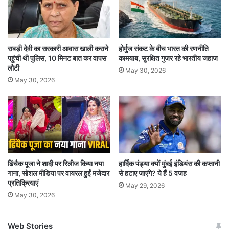
8 महीने से विधेयक लंबित
राबड़ी देवी का सरकारी आवास खाली कराने
होर्मुज संकट के बीच भारत की रणनीति
पश्चिम बंगाल ने सुप्रीम कोर्ट में राज्य के उप राज्यपाल सीवी
पहुंची थी पुलिस, 10 मिनट बात कर वापस
कामयाब, सुरक्षित गुजर रहे भारतीय जहाज
आनंद बोस के खिलाफ याचिका दायर की. जिसमें राज्य
लौटी
May 30, 2026
May 30, 2026
सरकार ने दावा किया कि जिन विधेयकों को राज्य सरकार ने
पास कर दिया है, उपराज्यपाल उनको मंजूरी देने में देरी कर
रहे हैं. न सिर्फ पश्चिम बंगाल बल्कि ऐसी ही एक याचिका
केरल सरकार ने राज्यपाल आरिफ मोहम्मद खान के खिलाफ
भी दायर की है. केरल सरकार का पक्ष रखने वाले वकील के
ढिंचैक पूजा ने शादी पर रिलीज किया नया
हार्दिक पंड्या क्यों मुंबई इंडियंस की कप्तानी
के वेणुगोपाल ने कहा, बिल पिछले 8 महीने से रुके हुए हैं,
गाना, सोशल मीडिया पर वायरल हुईं मजेदार
से हटाए जाएंगे? ये हैं 5 वजह
प्रतिक्रियाएं
May 29, 2026
उन्होंने कहा राज्य के राज्यपाल बिल को मंजूरी देने में देरी कर
May 30, 2026
रहे हैं. यह संविधान के खिलाफ है.
Web Stories