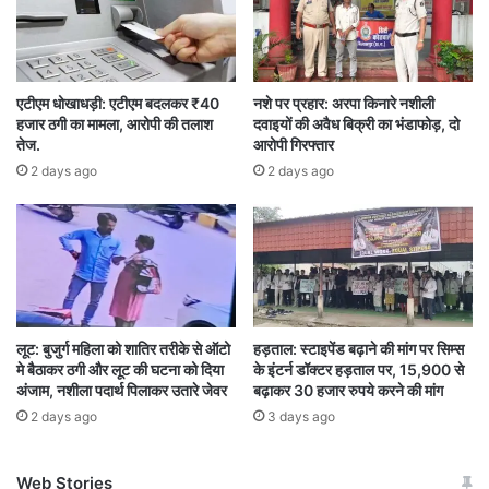
यंजना और सुश्री अंकिता मिश्रा भी उपस्थित रहे।
एटीएम धोखाधड़ी: एटीएम बदलकर ₹40
नशे पर प्रहार: अरपा किनारे नशीली
हजार ठगी का मामला, आरोपी की तलाश
दवाइयों की अवैध बिक्री का भंडाफोड़, दो
तेज.
आरोपी गिरफ्तार
2 days ago
2 days ago
लूट: बुजुर्ग महिला को शातिर तरीके से ऑटो
हड़ताल: स्टाइपेंड बढ़ाने की मांग पर सिम्स
मे बैठाकर ठगी और लूट की घटना को दिया
के इंटर्न डॉक्टर हड़ताल पर, 15,900 से
अंजाम, नशीला पदार्थ पिलाकर उतारे जेवर
बढ़ाकर 30 हजार रुपये करने की मांग
2 days ago
3 days ago
Web Stories