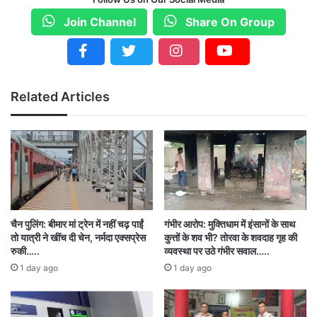
Join Channel
Share On Group
कला एवं मानविकी संकायाध्यक्ष डॉ. रूपाली चौधरी ने कहा
Related Articles
कि इस तरह के शैक्षिक भ्रमण विद्यार्थियों को न केवल
सैद्धांतिक ज्ञान प्रदान करते हैं, बल्कि उन्हें व्यावहारिक
अनुभव भी देते हैं, जो उनके अकादमिक और व्यक्तिगत
विकास के लिए अत्यंत महत्वपूर्ण है। कार्यक्रम की संयोजिका
डॉ. नैना तिवारी ने इस शैक्षिक भ्रमण को विद्यार्थियों के लिए
अत्यंत लाभकारी बताया और कहा कि इससे उनकी
चैन पुलिंग: बीमार मां ट्रेन में नहीं चढ़ पाईं
गंभीर आरोप: मुक्तिधाम में इंसानों के साथ
तो यात्री ने खींच दी चेन, नर्मदा एक्सप्रेस
कुत्तों के शव भी? तोरवा के शवदाह गृह की
राजनीतिक और सामाजिक समझ में वृद्धि होगी। भ्रमण के
रुकी…..
व्यवस्था पर उठे गंभीर सवाल…..
1 day ago
1 day ago
दौरान कला एवं मानविकी विभागाध्यक्ष डॉ. ज्ञानेश कुमार, डॉ.
दीप्ति वर्मा, श्री विनोद सावंत, श्रीमती रेशमा सिंह, डॉ.