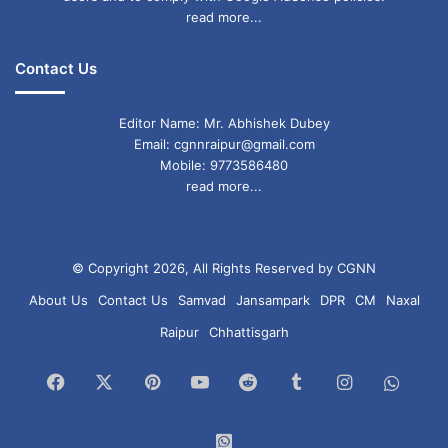
read more...
Contact Us
Editor Name: Mr. Abhishek Dubey
Email: cgnnraipur@gmail.com
Mobile: 9773586480
read more...
© Copyright 2026, All Rights Reserved by CGNN
About Us
Contact Us
Samvad
Jansampark
DPR
CM
Naxal
Raipur
Chhattisgarh
Facebook
X
Pinterest
YouTube
Reddit
Tumblr
Instagram
What
Chan
WhatsApp