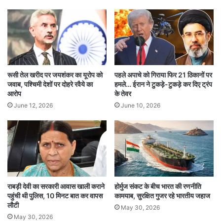
कर्नाटक में 2023 विधानसभा चुनाव के बाद से ही ‘ढाई-ढाई
साल’ फॉर्मूले की चर्चा होती रही है। माना जाता है कि
सिद्धारमैया और शिवकुमार के बीच मुख्यमंत्री पद साझा करने
को लेकर अनौपचारिक सहमति बनी थी, हालांकि कांग्रेस ने
रूसी तेल खरीद पर जयशंकर का यूरोप को
पहले अपाचे को गिराया फिर 21 ठिकानों पर
जवाब, पश्चिमी देशों पर दोहरे रवैये का
हमले… ईरान ने टुकड़े-टुकड़े कर दिए ट्रंप
कभी इसकी आधिकारिक पुष्टि नहीं की।
आरोप
के तेवर
June 12, 2026
June 10, 2026
इससे पहले 2025 में भी नेतृत्व परिवर्तन को लेकर
राजनीतिक हलचल तेज हुई थी। उस समय कांग्रेस अध्यक्ष
मल्लिकार्जुन खड़गे
ने दोनों नेताओं से बातचीत कर स्थिति
संभाली थी। अब दिल्ली में होने वाली बैठक ने एक बार फिर
राबड़ी देवी का सरकारी आवास खाली कराने
होर्मुज संकट के बीच भारत की रणनीति
कर्नाटक की राजनीति को गरमा दिया है।
पहुंची थी पुलिस, 10 मिनट बात कर वापस
कामयाब, सुरक्षित गुजर रहे भारतीय जहाज
लौटी
May 30, 2026
May 30, 2026