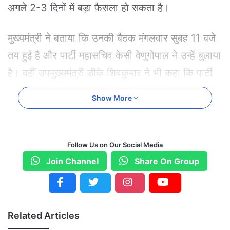
अगले 2-3 दिनों में बड़ा फैसला हो सकता है।
मुख्यमंत्री ने बताया कि उनकी बैठक मंगलवार सुबह 11 बजे
तय हुई है और पार्टी महासचिव केसी वेणुगोपाल ने उन्हें बुलाया
है। वहीं उपमुख्यमंत्री डीके शिवकुमार ने भी कहा कि पार्टी
नेतृत्व जब भी बुलाएगा, वह दिल्ली जाने के लिए तैयार हैं।
Show More
हालांकि उन्होंने मुख्यमंत्री पद को लेकर चल रही अटकलों
पर सीधे कुछ कहने से बचा।
Follow Us on Our Social Media
सूत्रों के मुताबिक दिल्ली में होने वाली बैठक में केवल नेतृत्व
Join Channel
Share On Group
परिवर्तन ही नहीं, बल्कि राज्यसभा चुनाव, मंत्रिमंडल विस्तार
और विधान परिषद चुनावों पर भी चर्चा हो सकती है। पार्टी के
भीतर बढ़ती नाराजगी और कार्यकर्ताओं के दबाव को भी बैठक
Related Articles
में अहम माना जा रहा है।