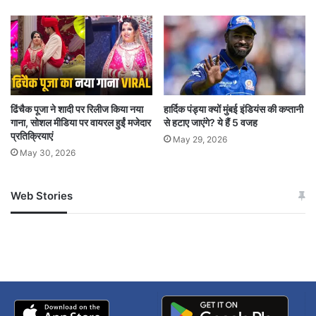
Bengaluru Politics
Congress High Command
Congress Meeting Delhi
DK Shivakumar
Karnataka CM Change
ढिंचैक पूजा ने शादी पर रिलीज किया नया
हार्दिक पंड्या क्यों मुंबई इंडियंस की कप्तानी
गाना, सोशल मीडिया पर वायरल हुईं मजेदार
से हटाए जाएंगे? ये हैं 5 वजह
Karnataka Congress
प्रतिक्रियाएं
May 29, 2026
Karnataka Political Crisis
May 30, 2026
Karnataka Politics
KC Venugopal
Web Stories
जम्मू-कश्मीर में बारिश से
सोनम ने ही राजा को दिया था
Leadership Change Karnataka
अपडेट
खाई में धक्का… आरोपियों ने
बताई सच्चाई
Mallikarjun Kharge
Siddaramaiah