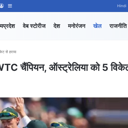
App Channel
hatsApp Group
Log In
Sidebar
Hindi
्यप्रदेश
वेब स्टोरीज
देश
मनोरंजन
खेल
राजनीति
केट से हराया
TC चैंपियन, ऑस्ट्रेलिया को 5 विके