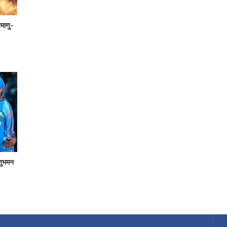
रमाणु-
शुभमन