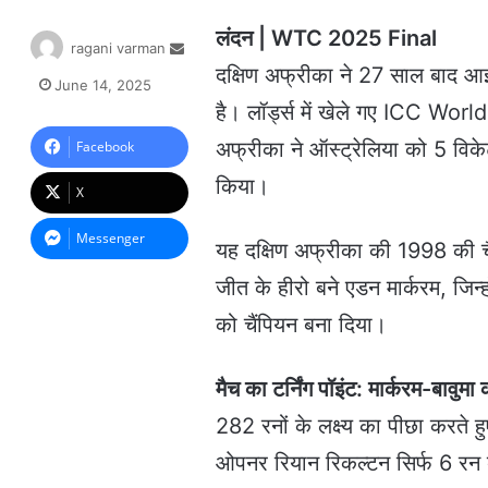
लंदन | WTC 2025 Final
S
ragani varman
e
दक्षिण अफ्रीका ने 27 साल बाद आई
June 14, 2025
n
है। लॉर्ड्स में खेले गए ICC Wo
d
a
अफ्रीका ने ऑस्ट्रेलिया को 5 विके
Facebook
n
किया।
e
X
m
a
Messenger
यह दक्षिण अफ्रीका की 1998 की च
i
l
जीत के हीरो बने एडन मार्करम, जिन
को चैंपियन बना दिया।
मैच का टर्निंग पॉइंट: मार्करम-बावुमा
282 रनों के लक्ष्य का पीछा करते
ओपनर रियान रिकल्टन सिर्फ 6 रन 