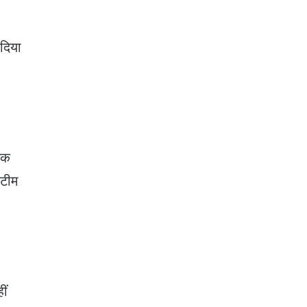
दिया
िक
 टीम
ीं