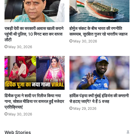
आपक को डिफेंड करते हुए रिएक्ट किया. उन्होंने कहा- हमारे
श्री राम जी ने शबरी के जूठे बेर खाए थे तो मैं क्यों नहीं खा
सकता. हिंसा को अहिंसा से पराजित किया जा सकता है मेरे
राबड़ी देवी का सरकारी आवास खाली कराने
होर्मुज संकट के बीच भारत की रणनीति
पहुंची थी पुलिस, 10 मिनट बात कर वापस
कामयाब, सुरक्षित गुजर रहे भारतीय जहाज
भाई बस मानवता बरकरार रहनी चाहिए. जय श्री राम. अब ये
लौटी
May 30, 2026
May 30, 2026
वीडियो वायरल हो रहा है और लोग तरह-तरह की
प्रतिक्रियाएं दे रहे हैं.
लोगों ने क्लास लगा दी
एक शख्स ने लिखा- इतना भी डिफेंड मत करो, गलत को भी
ढिंचैक पूजा ने शादी पर रिलीज किया नया
हार्दिक पंड्या क्यों मुंबई इंडियंस की कप्तानी
सही प्रूव करने में लगे हो. एक दूसरे शख्स ने लिखा- ‘मैं
गाना, सोशल मीडिया पर वायरल हुईं मजेदार
से हटाए जाएंगे? ये हैं 5 वजह
प्रतिक्रियाएं
May 29, 2026
आपकी बहुत रिस्पेक्ट करता था लेकिन ऐसी मानसिकता.’
May 30, 2026
एक अन्य शख्स ने लिखा- इनकी समझ यहां तक ही सीमित
है. ये श्रीराम को कभी नहीं समझ सकते. ये सिर्फ उनके नाम
Web Stories