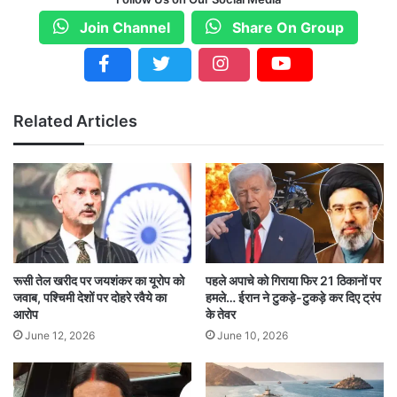
है मेरे भाई🤍
Join Channel
Share On Group
बस मानवता बरकरार रहनी चाहिए ।
जय श्री राम🚩
Related Articles
https://t.co/uljActwMrR
— sonu sood (@SonuSood)
July
20, 2024
रूसी तेल खरीद पर जयशंकर का यूरोप को
पहले अपाचे को गिराया फिर 21 ठिकानों पर
सोनू सूद ने दुकानकारों को संबोधित करते हुए कहा- ‘सभी
जवाब, पश्चिमी देशों पर दोहरे रवैये का
हमले… ईरान ने टुकड़े-टुकड़े कर दिए ट्रंप
आरोप
के तेवर
दुकानों पर सिर्फ एक ही नेमप्लेट होनी चाहिए. वो है मानवता.’
June 12, 2026
June 10, 2026
उनके इस बयान पर एक शख्स ने वीडियो शेयर करते हुए
उनकी बात का विरोध किया. लेकिन सोनू सूद ने इसपर अपने