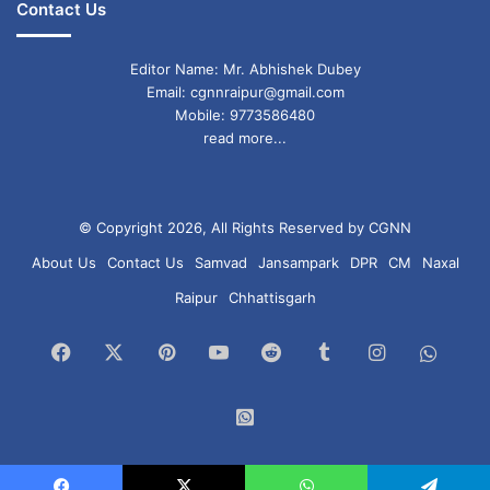
Contact Us
Editor Name: Mr. Abhishek Dubey
Email: cgnnraipur@gmail.com
Mobile: 9773586480
read more...
© Copyright 2026, All Rights Reserved by CGNN
About Us
Contact Us
Samvad
Jansampark
DPR
CM
Naxal
Raipur
Chhattisgarh
Facebook
X
Pinterest
YouTube
Reddit
Tumblr
Instagram
What
Chan
WhatsApp
Group