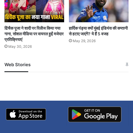
ढिंचैक पूजा ने शादी पर रिलीज किया नया
हार्दिक पंड्या क्यों मुंबई इंडियंस की कप्तानी
गाना, सोशल मीडिया पर वायरल हुईं मजेदार
से हटाए जाएंगे? ये हैं 5 वजह
प्रतिक्रियाएं
May 29, 2026
May 30, 2026
Web Stories
जम्मू-कश्मीर में बारिश से
सोनम ने ही राजा को दिया था
अपडेट
खाई में धक्का… आरोपियों ने
बताई सच्चाई