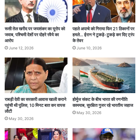
मौत की जांच के लिए न्यायिक आयोग का गठन किया है।
इस घटना ने न केवल संगीत प्रेमियों को हिला कर रख दिया
रूसी तेल खरीद पर जयशंकर का यूरोप को
पहले अपाचे को गिराया फिर 21 ठिकानों पर
है बल्कि कलाकारों की सुरक्षा और आयोजनों की जिम्मेदारी
जवाब, पश्चिमी देशों पर दोहरे रवैये का
हमले… ईरान ने टुकड़े-टुकड़े कर दिए ट्रंप
आरोप
के तेवर
पर भी सवाल खड़े कर दिए हैं। जांच के आगे बढ़ने के साथ
June 12, 2026
June 10, 2026
ही जुबीन गर्ग के परिवार और फैंस को उम्मीद है कि मामले में
न्याय मिलेगा और जिम्मेदार व्यक्तियों को सजा दी जाएगी।
Singapore names island 'Jubin Garg Island' in
tribute to Jubin Garg
राबड़ी देवी का सरकारी आवास खाली कराने
होर्मुज संकट के बीच भारत की रणनीति
पहुंची थी पुलिस, 10 मिनट बात कर वापस
कामयाब, सुरक्षित गुजर रहे भारतीय जहाज
लौटी
May 30, 2026
May 30, 2026