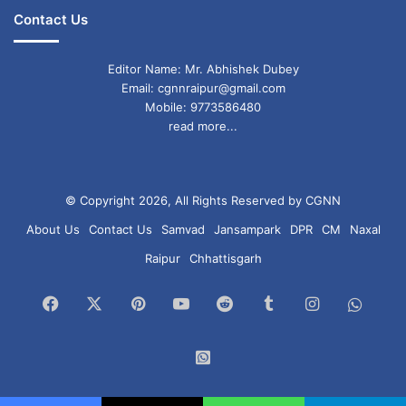
Contact Us
Editor Name: Mr. Abhishek Dubey
Email: cgnnraipur@gmail.com
Mobile: 9773586480
read more...
© Copyright 2026, All Rights Reserved by CGNN
About Us
Contact Us
Samvad
Jansampark
DPR
CM
Naxal
Raipur
Chhattisgarh
Facebook
X
Pinterest
YouTube
Reddit
Tumblr
Instagram
What
Chan
WhatsApp
Group