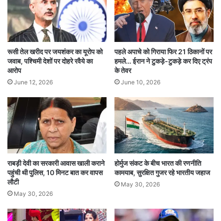
साथ ही कोर्ट ने डाक मतपत्रों और मतगणना से जुड़े वीडियो
फुटेज को सुरक्षित रखने का आदेश भी दिया है, ताकि मामले
की आगे जांच की जा सके।
रूसी तेल खरीद पर जयशंकर का यूरोप को
पहले अपाचे को गिराया फिर 21 ठिकानों पर
जवाब, पश्चिमी देशों पर दोहरे रवैये का
हमले… ईरान ने टुकड़े-टुकड़े कर दिए ट्रंप
Court Bars Him from Attending Assembly
आरोप
के तेवर
Proceedings
June 12, 2026
June 10, 2026
HighCourt
Shock for TVK MLA Who Won by One Vote
tamilnadu
राबड़ी देवी का सरकारी आवास खाली कराने
होर्मुज संकट के बीच भारत की रणनीति
पहुंची थी पुलिस, 10 मिनट बात कर वापस
कामयाब, सुरक्षित गुजर रहे भारतीय जहाज
लौटी
May 30, 2026
May 30, 2026