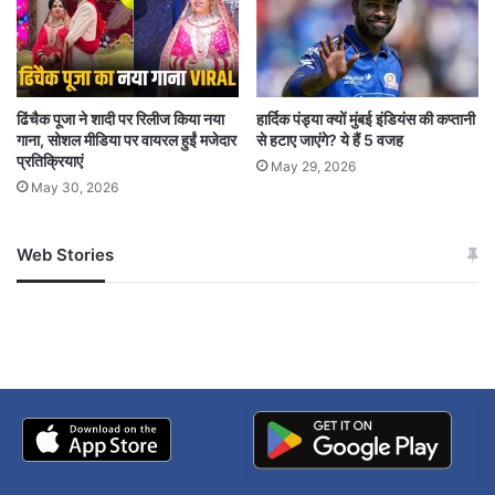
ढिंचैक पूजा ने शादी पर रिलीज किया नया
हार्दिक पंड्या क्यों मुंबई इंडियंस की कप्तानी
गाना, सोशल मीडिया पर वायरल हुईं मजेदार
से हटाए जाएंगे? ये हैं 5 वजह
प्रतिक्रियाएं
May 29, 2026
May 30, 2026
Web Stories
जम्मू-कश्मीर में बारिश से
सोनम ने ही राजा को दिया था
अपडेट
खाई में धक्का… आरोपियों ने
बताई सच्चाई