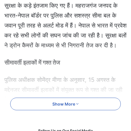
e
सुरक्षा के कड़े इंतजाम किए गए हैं। महराजगंज जनपद के
m
भारत-नेपाल बॉर्डर पर पुलिस और सशस्त्र सीमा बल के
a
i
जवान पूरी तरह से अलर्ट मोड में हैं। नेपाल से भारत में प्रवेश
l
कर रहे सभी लोगों की सघन जांच की जा रही है। सुरक्षा बलों
ने ड्रोन कैमरों के माध्यम से भी निगरानी तेज कर दी है।
सीमावर्ती इलाकों में गश्त तेज
पुलिस अधीक्षक सोमेंद्र मीणा के अनुसार, 15 अगस्त के
मद्देनजर सीमावर्ती इलाकों में संयुक्त रूप से गश्त की जा रही
है और नियमित रूप से होटल, सराय, और ढाबों की भी जांच
Show More
की जा रही है। इसके अलावा, स्थानीय खुफिया इकाई
(एलआईयू) को भी सक्रिय किया गया है और भारत-नेपाल के
पगडंडी मार्गों पर सीसीटीवी कैमरे लगाए गए हैं ताकि अवैध
Follow Us on Our Social Media