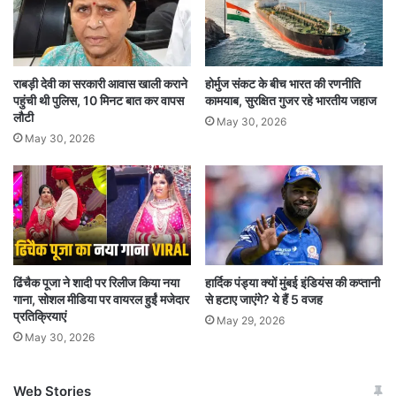
हैं। सीमा पार से होने वाली किसी भी गतिविधि का मुकाबला
करने के लिए जवान पूरी तरह से सतर्क हैं।
राबड़ी देवी का सरकारी आवास खाली कराने
होर्मुज संकट के बीच भारत की रणनीति
राजौरी और पुंछ में निगरानी बढ़ी
पहुंची थी पुलिस, 10 मिनट बात कर वापस
कामयाब, सुरक्षित गुजर रहे भारतीय जहाज
लौटी
May 30, 2026
पिछले कई दिनों से राजौरी और पुंछ इलाकों में सीमा पर
May 30, 2026
जवानों की चौकसी बढ़ा दी गई है। ये सुरक्षा उपाय सुनिश्चित
करने के लिए हैं कि स्वतंत्रता दिवस के मौके पर किसी भी
प्रकार की घुसपैठ या अशांति न हो। सीमा पार से होने वाली
किसी भी हरकत का जवाब देने के लिए सेना ने तैयारी पूरी
ढिंचैक पूजा ने शादी पर रिलीज किया नया
हार्दिक पंड्या क्यों मुंबई इंडियंस की कप्तानी
कर ली है। पिछले कई दिनों से राजौरी हो या पुंछ इलाका,
गाना, सोशल मीडिया पर वायरल हुईं मजेदार
से हटाए जाएंगे? ये हैं 5 वजह
सीमा पर सुरक्षा चाकचौबंद है।
प्रतिक्रियाएं
May 29, 2026
May 30, 2026
Web Stories