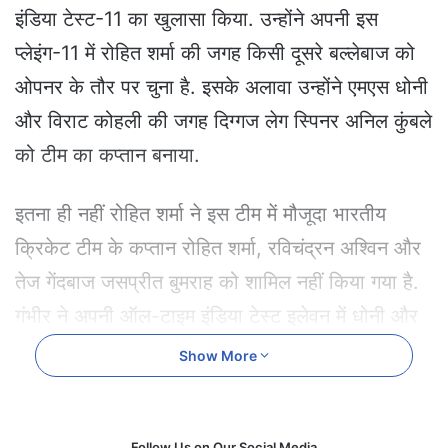
e
इंडिया टेस्ट-11 का खुलासा किया. उन्होंने अपनी इस
m
प्लेइंग-11 में रोहित शर्मा की जगह किसी दूसरे बल्लेबाज को
a
i
ओपनर के तौर पर चुना है. इसके अलावा उन्होंने एमएस धोनी
l
और विराट कोहली की जगह दिग्गज लेग स्पिनर अनिल कुंबले
को टीम का कप्तान बनाया.
इतना ही नहीं रोहित शर्मा ने इस टीम में मौजूदा भारतीय
क्रिकेट टीम के कप्तान रोहित शर्मा, रविचंद्रन अश्विन और
तेज गेंदबाज जसप्रीत बुमराह को शामिल नहीं किया गया है.
गंभीर ने अपनी ऑल-टाइम इंडिया टेस्ट इलेवन में धोनी और
कोहली दोनों को चुना, लेकिन चौंकाने वाली बात यह रही कि
Show More
उन्होंने कुंबले को कप्तान बनाया है. और इस बात पर जोर
दिया कि वह अब तक खेले गए सर्वश्रेष्ठ कप्तान हैं.
Follow Us on Our Social Media