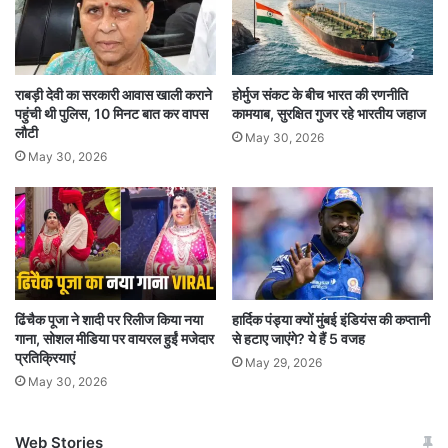
सीरीज में ओपनिंग करोगे. अगर तुम 8 बार शून्य पर आउट भी
हो जाओ, तो कोई बात नहीं.
राबड़ी देवी का सरकारी आवास खाली कराने
होर्मुज संकट के बीच भारत की रणनीति
गंभीर ने कहा, मैंने अपने करियर में कभी किसी से ऐसे शब्द
पहुंची थी पुलिस, 10 मिनट बात कर वापस
कामयाब, सुरक्षित गुजर रहे भारतीय जहाज
लौटी
नहीं सुने. इसलिए, अगर मुझे किसी के लिए अपना जीवन देना
May 30, 2026
May 30, 2026
पड़े, तो वह अनिल कुंबले होंगे. वे शब्द अभी भी मेरे दिल में हैं.
अगर उन्होंने सौरव गांगुली, एमएस धोनी या विराट कोहली की
तरह लंबे समय तक भारत की कप्तानी की होती, तो उन्होंने
कई रिकॉर्ड बनाए होते.
ढिंचैक पूजा ने शादी पर रिलीज किया नया
हार्दिक पंड्या क्यों मुंबई इंडियंस की कप्तानी
गौतम गंभीर की ऑल-टाइम भारतीय टेस्ट
गाना, सोशल मीडिया पर वायरल हुईं मजेदार
से हटाए जाएंगे? ये हैं 5 वजह
प्रतिक्रियाएं
May 29, 2026
May 30, 2026
सुनील गावस्कर, वीरेंद्र सहवाग, राहुल द्रविड़, सचिन
तेंदुलकर, विराट कोहली, कपिल देव, एमएस धोनी, हरभजन
Web Stories