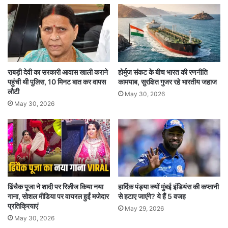
पर चर्चा करेगा और उसे टेस्टिंग प्रोसेसर के बारे में बताएगा.
इसके बाद एक ‘स्टिम टेस्ट’ किया जाता है, जिसमें सब्जेक्ट
को जानबूझकर झूठ बोलने के लिए कहा जाता है.
राबड़ी देवी का सरकारी आवास खाली कराने
होर्मुज संकट के बीच भारत की रणनीति
वास्तविक पॉलीग्राफ टेस्ट इसके बाद शुरू होता है, जब
पहुंची थी पुलिस, 10 मिनट बात कर वापस
कामयाब, सुरक्षित गुजर रहे भारतीय जहाज
जांचकर्ता चार्ट क्लेक्ट फेज के दौरान कई पॉलीग्राफ चार्ट
लौटी
May 30, 2026
May 30, 2026
देता है और एकत्र करता है. सवालों और चार्टों की सीरीज
इस्तेमाल किए गए टॉपिक्स और तकनीकों की संख्या के
आधार पर अलग-अलग होगी।. अगर निदान संबंधी सवालों
के लिए फिजिकल रेस्पांस रेलेवेंट सवालों की तुलना में बड़ी हैं,
तो सब्जेक्ट टेस्ट पास कर लेता है.
ढिंचैक पूजा ने शादी पर रिलीज किया नया
हार्दिक पंड्या क्यों मुंबई इंडियंस की कप्तानी
गाना, सोशल मीडिया पर वायरल हुईं मजेदार
से हटाए जाएंगे? ये हैं 5 वजह
क्या पॉलीग्राफ परीक्षण सटीक होते हैं?
प्रतिक्रियाएं
May 29, 2026
May 30, 2026