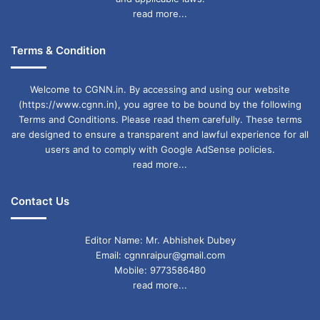
read more...
से सुराग प्राप्त करने के लिए किए जाते हैं.
Terms & Condition
Welcome to CGNN.in. By accessing and using our website
(https://www.cgnn.in), you agree to be bound by the following
Terms and Conditions. Please read them carefully. These terms
are designed to ensure a transparent and lawful experience for all
users and to comply with Google AdSense policies.
read more...
Contact Us
Editor Name: Mr. Abhishek Dubey
Email: cgnnraipur@gmail.com
Mobile: 9773586480
read more...