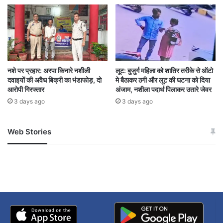
नशे पर प्रहार: अरपा किनारे नशीली
लूट: बुजुर्ग महिला को शातिर तरीके से ऑटो
दवाइयों की अवैध बिक्री का भंडाफोड़, दो
मे बैठाकर ठगी और लूट की घटना को दिया
आरोपी गिरफ्तार
अंजाम, नशीला पदार्थ पिलाकर उतारे जेवर
3 days ago
3 days ago
Web Stories
जम्मू-कश्मीर में बारिश से
सोनम ने ही राजा को दिया था
अपडेट
खाई में धक्का… आरोपियों ने
बताई सच्चाई