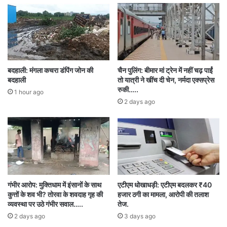
रामचरितमानस का पाठ करते हुए दिखाया गया है। इसके
पास घुंघरुओं का प्रदर्शन किया गया है, जो भजन के लिए
उपयोग होते हैं। बीच के हिस्से में आदिवासी संस्कृति के
पहनावे, आभूषण, कलाकृतियां और कला परंपराएं दर्शाई गई
बदहाली: मंगला कचरा डंपिंग जोन की
चैन पुलिंग: बीमार मां ट्रेन में नहीं चढ़ पाईं
हैं। इस भाग में तुरही वाद्य यंत्र और सल्फी वृक्ष को प्रमुखता
बदहाली
तो यात्री ने खींच दी चेन, नर्मदा एक्सप्रेस
रुकी…..
1 hour ago
से दिखाया गया है, जो बस्तर के लोकजीवन में महत्वपूर्ण
2 days ago
स्थान रखते हैं। झांकी के पीछे मयूर का अंकन किया गया है,
जो कि लोक जीवन के सौंदर्य और जीवंतता का प्रतीक है।
झांकी के माध्यम से छत्तीसगढ़ की सांस्कृतिक धरोहर और
प्रकृति से जुड़ी आध्यात्मिकता को गहराई से उजागर किया
गया है।
गंभीर आरोप: मुक्तिधाम में इंसानों के साथ
एटीएम धोखाधड़ी: एटीएम बदलकर ₹40
कुत्तों के शव भी? तोरवा के शवदाह गृह की
हजार ठगी का मामला, आरोपी की तलाश
व्यवस्था पर उठे गंभीर सवाल…..
तेज.
2 days ago
3 days ago
Republic Day 2025