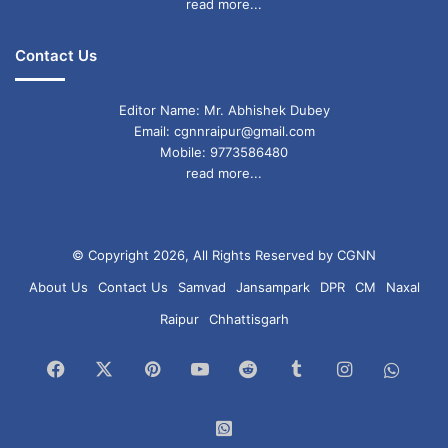
read more...
Contact Us
Editor Name: Mr. Abhishek Dubey
Email: cgnnraipur@gmail.com
Mobile: 9773586480
read more...
© Copyright 2026, All Rights Reserved by CGNN
About Us
Contact Us
Samvad
Jansampark
DPR
CM
Naxal
Raipur
Chhattisgarh
Facebook
X
Pinterest
YouTube
Reddit
Tumblr
Instagram
What
Chan
WhatsApp