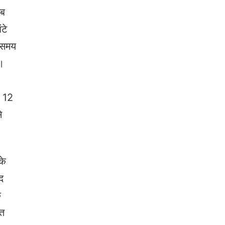
अब
टे
 समय
ी।
र 12
े
के
ाद
े
ित