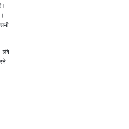
है।
ै।
 सभी
 लंबे
रने