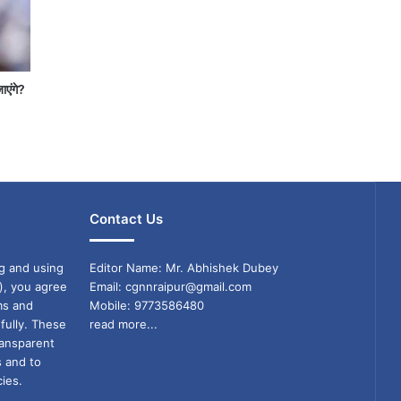
जाएंगे?
Contact Us
g and using
Editor Name: Mr. Abhishek Dubey
), you agree
Email: cgnnraipur@gmail.com
ms and
Mobile: 9773586480
fully. These
read more...
ransparent
s and to
ies.