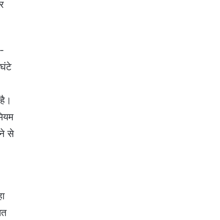
कर
ई-
ंटे
 है।
मियम
े से
हा
सत