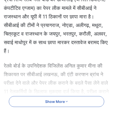
a
कंपटीटिव एग्जाम) का पेपर लीक मामले में सीबीआई ने
n
e
राजस्थान और यूपी में 11 ठिकानों पर छापा मारा है।
m
सीबीआई की टीमों ने प्रयागराज, नोएडा, अलीगढ़, मथुरा,
a
i
चित्रकूट व राजस्थान के जयपुर, भरतपुर, करौली, अलवर,
l
सवाई माधोपुर में क साथ छापा मारकर दस्तावेज बरामद किए
हैं।
रेलवे बोर्ड के उपनिदेशक विजिलेंस अनिल कुमार मीना की
शिकायत पर सीबीआई लखनऊ, की एंटी करप्शन ब्रांच ने
परीक्षा देने वाले और पेपर लीक कराने के बदले पैसा लेने वाले
11 रेलकर्मियों के खिलाफ मुकदमा दर्ज किया है, परीक्षा कराने
वाली एजेंसी अपटेक लि. को भी आरोपी बनाया गया है।
Show More