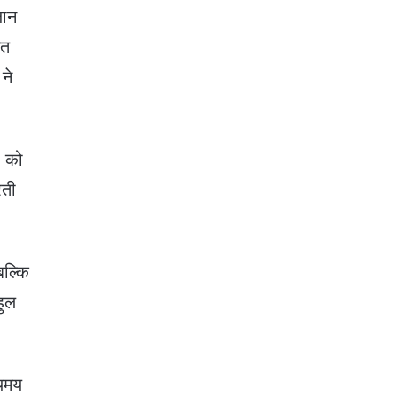
जान
ित
ने
ा को
रती
बल्कि
हुल
्यमय