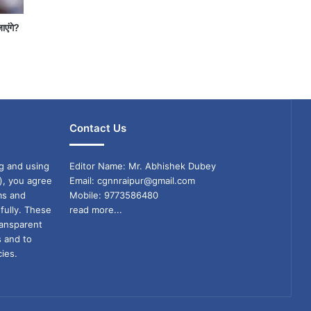
जाएंगे?
Contact Us
g and using
Editor Name: Mr. Abhishek Dubey
), you agree
Email: cgnnraipur@gmail.com
ms and
Mobile: 9773586480
fully. These
read more...
ransparent
s and to
ies.