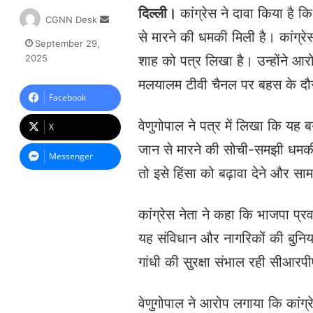
दिल्ली।
कांग्रेस ने दावा किया है क
S
CGNN Desk
e
से मारने की धमकी मिली है। कांग्रेस
September 29,
n
2025
शाह को पत्र लिखा है। उन्होंने आरोप
d
a
मलयालम टीवी चैनल पर बहस के दौर
n
Facebook
e
m
वेणुगोपाल ने पत्र में लिखा कि यह 
X
a
जान से मारने की सोची-समझी धमकी ह
i
Messenger
l
तो इसे हिंसा को बढ़ावा देने और स
कांग्रेस नेता ने कहा कि भाजपा प्र
यह संविधान और नागरिकों की बुनिया
गांधी की सुरक्षा संभाल रही सीआर
वेणुगोपाल ने आरोप लगाया कि कांग्र