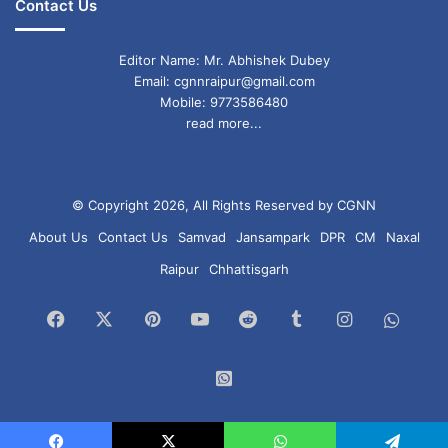
Contact Us
Editor Name: Mr. Abhishek Dubey
Email: cgnnraipur@gmail.com
Mobile: 9773586480
read more...
© Copyright 2026, All Rights Reserved by CGNN
About Us
Contact Us
Samvad
Jansampark
DPR
CM
Naxal
Raipur
Chhattisgarh
Facebook
X
Pinterest
YouTube
Reddit
Tumblr
Instagram
What
Chan
WhatsApp
Group