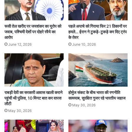
का माफी जैसा यह बयान सिखों की भावनाओं को समझने
और उनका भरोसा फिर से जीतने की एक कोशिश है।
रूसी तेल खरीद पर जयशंकर का यूरोप को
पहले अपाचे को गिराया फिर 21 ठिकानों पर
जवाब, पश्चिमी देशों पर दोहरे रवैये का
हमले… ईरान ने टुकड़े-टुकड़े कर दिए ट्रंप
इतिहास की पृष्ठभूमि
आरोप
के तेवर
June 12, 2026
June 10, 2026
सिखों का भारत के इतिहास में अहम योगदान रहा है।
महाराजा रणजीत सिंह के समय में उनका साम्राज्य बहुत
विशाल था। आजादी के बाद, बंटवारे में सिखों ने भारी जान-
माल की कुर्बानी दी लेकिन भारत में रहना चुना। उन्होंने
कांग्रेस पर भरोसा किया लेकिन 1984 की हिंसा ने उस
राबड़ी देवी का सरकारी आवास खाली कराने
होर्मुज संकट के बीच भारत की रणनीति
भरोसे को तोड़ दिया।
पहुंची थी पुलिस, 10 मिनट बात कर वापस
कामयाब, सुरक्षित गुजर रहे भारतीय जहाज
लौटी
May 30, 2026
May 30, 2026
कांग्रेस की संवेदनहीनता
हिंसा के वक्त कांग्रेस नेताओं के विवादित बयान, जैसे “जब