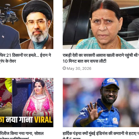
 फिर 21 ठिकानों पर हमले… ईरान ने
राबड़ी देवी का सरकारी आवास खाली कराने पहुंची थी 
रंप के तेवर
10 मिनट बात कर वापस लौटी
May 30, 2026
पर रिलीज किया नया गाना, सोशल
हार्दिक पंड्या क्यों मुंबई इंडियंस की कप्तानी से हटाए 