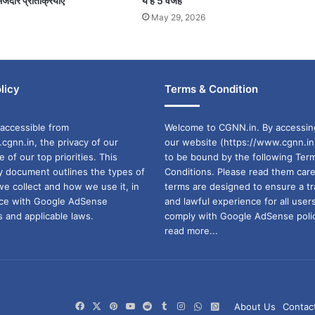
जेदार प्रतिक्रियाएं
ये हैं 5 वजह
May 29, 2026
licy
Terms & Condition
accessible from
Welcome to CGNN.in. By accessin
cgnn.in, the privacy of our
our website (https://www.cgnn.in
ne of our top priorities. This
to be bound by the following Ter
cy document outlines the types of
Conditions. Please read them care
we collect and how we use it, in
terms are designed to ensure a t
ance with Google AdSense
and lawful experience for all user
 and applicable laws.
comply with Google AdSense polic
read more...
Facebook
X
Pinterest
YouTube
Reddit
Tumblr
Instagram
WhatsApp
WhatsApp
About Us
Contac