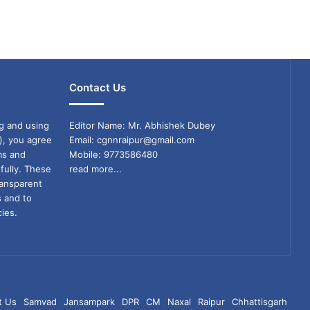
Contact Us
g and using
Editor Name: Mr. Abhishek Dubey
), you agree
Email: cgnnraipur@gmail.com
ms and
Mobile: 9773586480
fully. These
read more...
ransparent
s and to
ies.
t Us
Samvad
Jansampark
DPR
CM
Naxal
Raipur
Chhattisgarh