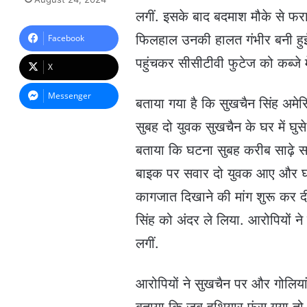
n
लगीं. इसके बाद बदमाश मौके से फरा
d
a
फिलहाल उनकी हालत गंभीर बनी हुई ह
Facebook
n
पहुंचकर सीसीटीवी फुटेज को कब्जे म
e
X
m
a
Messenger
बताया गया है कि सुखचैन सिंह अमेरिका 
i
l
सुबह दो युवक सुखचैन के घर में घु
बताया कि घटना सुबह करीब साढ़े सा
बाइक पर सवार दो युवक आए और घर म
कागजात दिखाने की मांग शुरू कर दी
सिंह को अंदर ले लिया. आरोपियों ने 
लगीं.
आरोपियों ने सुखचैन पर और गोलिया