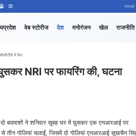
App Channel
hatsApp Group
Log In
Sidebar
Hindi
्यप्रदेश
वेब स्टोरीज
देश
मनोरंजन
खेल
राजनीति
सीसीटीवी में कैद
ें घुसकर NRI पर फायरिंग की, घटना
ं दो बदमाशों ने शनिवार सुबह घर में घुसकर एक एनआरआई पर
ल से तीन गोलियां चलाईं, जिसमें दो गोलियां एनआरआई सुखचैन सिं