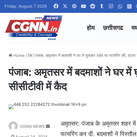
Facebook
X
Pinterest
YouTube
Reddit
Tumblr
Instagram
Whats
W
Friday, August 7 2026
होम
छत्तीसगढ
मध
Home
|
देश
|
पंजाब: अमृतसर में बदमाशों ने घर में घुसकर NRI पर फायरिंग की, घटना 
पंजाब: अमृतसर में बदमाशों ने घर म
सीसीटीवी में कैद
अमृतसर: पंजाब के अमृतसर शहर मे
S
CGNN NEWS
e
फायरिंग कर दी. बदमाशों ने पिस्तौ
August 24, 2024