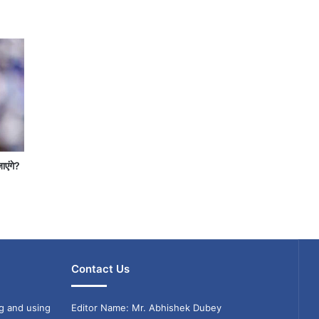
जाएंगे?
Contact Us
g and using
Editor Name: Mr. Abhishek Dubey