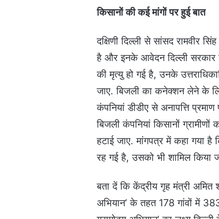
किसानों की कई मांगों पर हुई बात
दक्ष‍िणी द‍िल्‍ली से सांसद रामवीर स‍िं
है और इनके आवेदन दिल्ली सरकार के 
की मृत्यु हो गई है, उनके उत्तराधिक
जाए. बिजली का कनेक्शन लेने के ल‍ि
कंपनियां डीडीए से अनापत्ति प्रमा
ब‍िजली कंपन‍ियां क‍िसानों ग्रामीण
हटाई जाए. मांगपत्र में कहा गया ह
रह गई है, उसको भी शाम‍िल क‍िया 
बता दें क‍ि केंद्रीय गृह मंत्री अम‍
अभियान’ के तहत 178 गांवों में 383