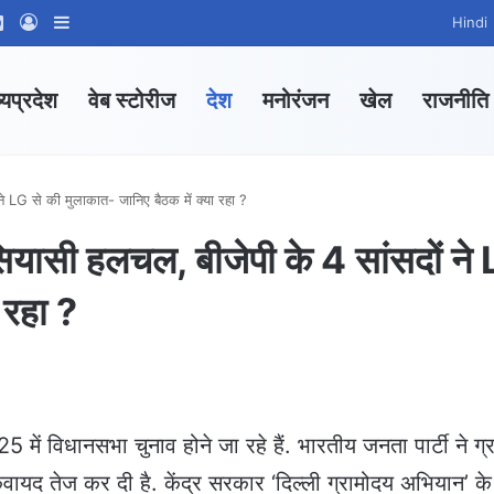
ram
tsApp Channel
WhatsApp Group
Log In
Sidebar
Hindi
्यप्रदेश
वेब स्टोरीज
देश
मनोरंजन
खेल
राजनीति
 ने LG से की मुलाकात- जानिए बैठक में क्या रहा ?
 सियासी हलचल, बीजेपी के 4 सांसदों ने
ा रहा ?
025 में व‍िधानसभा चुनाव होने जा रहे हैं. भारतीय जनता पार्टी ने ग्
ए कवायद तेज कर दी है. केंद्र सरकार ‘दिल्ली ग्रामोदय ​अभियान’ के