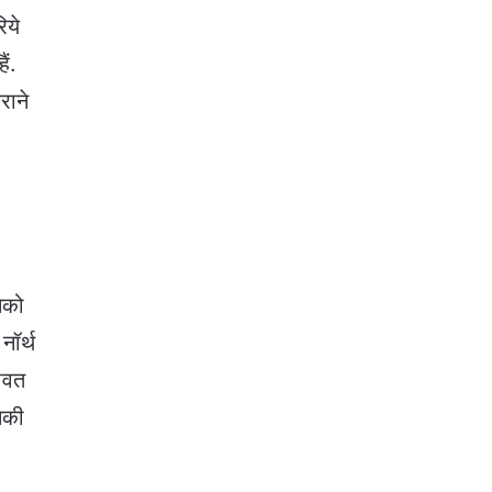
िये
ैं.
राने
उनको
नॉर्थ
रावत
िनकी