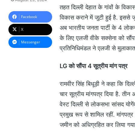
n
तहत द‍िल्‍ली देहात के गांवों के व‍
d
a
व‍िकास कराने में जुटी हुई है. इससे जु
Facebook
n
अब भारतीय जनता पार्टी के 4 लोकसभा 
e
X
m
के ल‍िए एलजी वीके सक्‍सेना को सौंपा ह
a
Messenger
i
प्रत‍िन‍िध‍िमंडल ने एलजी से मुलाकात
l
LG को सौंपा 4 सूत्रीय मांग पत्र
रामवीर स‍िंह ब‍िधूड़ी ने कहा क‍ि द‍
चार सूत्रीय मांगपत्र दिया है. तीन अन
वेस्‍ट द‍िल्‍ली से लोकसभा सांसद य
प्रमुख रूप से शाम‍िल रहीं. मांगपत्
जमीन को अधिग्रहित कर ल‍िया गया 