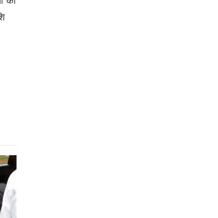
ों का
शि