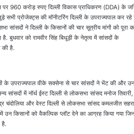
िकास पर 960 करोड़ रुपए द‍िल्‍ली व‍िकास प्राध‍िकरण (DDA) के जर‍
ड़े सभी प्रोजेक्‍ट्स की मॉनीटर‍िंग द‍िल्‍ली के उपराज्‍यपाल कर रहे ह
सांसदों ने द‍िल्‍ली के क‍िसानों की चार सूत्रीय मांगों को पूरा क
ै. बुधवार को रामवीर स‍िंह ब‍िधूड़ी के नेतृत्‍व में सांसदों के
 की है.
िल्ली के उपराज्यपाल वीके सक्सेना से चार सांसदों ने भेंट की और 
्‍य सांसदों में नॉर्थ ईस्‍ट द‍िल्‍ली से लोकसभा सांसद मनोज तिवारी, 
ोगेंद्र चंदोलिया और वेस्‍ट द‍िल्‍ली से लोकसभा सांसद कमलजीत सह
र में उन किसानों को वैकल्पिक प्लॉट देने का आग्रह क‍िया गया ज‍
है.