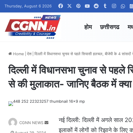
Facebook
X
Pinterest
YouTube
Reddit
Tumblr
Instag
Wha
Thursday, August 6 2026
होम
छत्तीसगढ
मध
Home
|
देश
|
दिल्ली में व‍िधानसभा चुनाव से पहले सियासी हलचल, बीजेपी के 4 सांसदों
दिल्ली में व‍िधानसभा चुनाव से पहले
से की मुलाकात- जानिए बैठक में क्य
नई द‍िल्‍ली: द‍िल्‍ली में अगले साल 2
S
CGNN NEWS
e
इलाकों में लोगों को र‍िझाने के ल‍ि
August 29, 2024