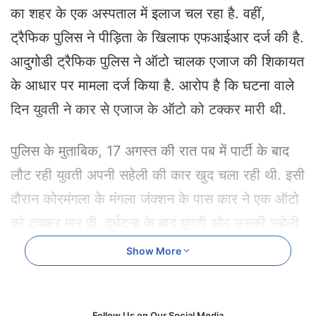
e
का शहर के एक अस्पताल में इलाज चल रहा है. वहीं,
m
ट्रैफिक पुलिस ने पीड़िता के खिलाफ एफआईआर दर्ज की है.
a
i
आदुगोडी ट्रैफिक पुलिस ने ऑटो चालक एजाज की शिकायत
l
के आधार पर मामला दर्ज किया है. आरोप है कि घटना वाले
दिन युवती ने कार से एजाज के ऑटो को टक्कर मारी थी.
पुलिस के मुताबिक, 17 अगस्त की रात पब में पार्टी के बाद
लौट रही युवती अपनी सहेली की कार खुद चला रही थी. इसी
दौरान कोरमंगला के मंगला जंक्शन के पास कार ने एक ऑटो
को टक्कर मार दी. दुर्घटना के बाद युवती और उसकी सहेली
कार रोके बिना मौके से भाग रही थीं, लेकिन ऑटो चालक ने
Show More
उनका पीछा किया और फोरम मॉल जंक्शन के पास कार के
साथ उन्हें रोका. बाद में उसने ऑटो रिक्शा की मरम्मत करने
Follow Us on Our Social Media