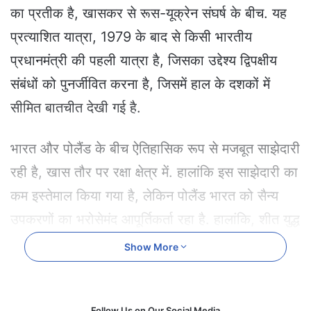
e
का प्रतीक है, खासकर से रूस-यूक्रेन संघर्ष के बीच. यह
m
प्रत्याशित यात्रा, 1979 के बाद से किसी भारतीय
a
i
प्रधानमंत्री की पहली यात्रा है, जिसका उद्देश्य द्विपक्षीय
l
संबंधों को पुनर्जीवित करना है, जिसमें हाल के दशकों में
सीमित बातचीत देखी गई है.
भारत और पोलैंड के बीच ऐतिहासिक रूप से मजबूत साझेदारी
रही है, खास तौर पर रक्षा क्षेत्र में. हालांकि इस साझेदारी का
कम इस्तेमाल किया गया है, लेकिन पोलैंड भारत को सैन्य
उपकरणों का भरोसेमंद आपूर्तिकर्ता रहा है. हालांकि, शीत युद्ध
के बाद, भारत के साथ पोलैंड के संबंधों में पहले जैसी
Show More
रणनीतिक गहराई नहीं रही.
फिर भी, एक महत्वपूर्ण अंतराल के बाद, वारसॉ में भारत के
Follow Us on Our Social Media