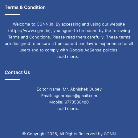
तलाशी है, विशेष रूप से विमानन और रडार प्रौद्योगिकी जैसे
Terms & Condition
क्षेत्रों में. बुमर-लाबेडी और टी-72 टैंक: भारत के टी-72
टैंकों के आधुनिकीकरण में एक महत्वपूर्ण सहयोग रहा है.
Welcome to CGNN.in. By accessing and using our website
पोलिश कंपनी बुमर-लाबेडी इन टैंकों को उन्नत बनाने और
(https://www.cgnn.in), you agree to be bound by the following
Terms and Conditions. Please read them carefully. These terms
उनकी परिचालन क्षमताओं को बढ़ाने में शामिल रही है.
are designed to ensure a transparent and lawful experience for all
users and to comply with Google AdSense policies.
read more...
दोनों देशों ने संयुक्त सैन्य अभ्यास और प्रशिक्षण कार्यक्रम
आयोजित किए हैं. ये आदान-प्रदान उनके सशस्त्र बलों के
Contact Us
बीच अंतर-संचालन क्षमता बनाने और परिचालन प्रक्रियाओं
Editor Name: Mr. Abhishek Dubey
की आपसी समझ को बढ़ाने में मदद करते हैं. दोनों देशों के
Email: cgnnraipur@gmail.com
रक्षा अधिकारियों द्वारा नियमित उच्च-स्तरीय यात्राओं से
Mobile: 9773586480
read more...
रणनीतिक मुद्दों और रक्षा सहयोग पर बातचीत को बढ़ावा
मिलता है.
© Copyright 2026, All Rights Reserved by CGNN