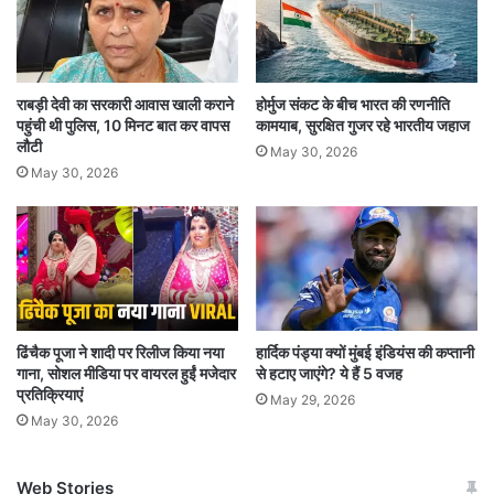
पोलैंड की रणनीतिक स्थिति और नाटो के पूर्वी हिस्से में
इसकी महत्वपूर्ण भूमिका इसे भारत के लिए एक अमूल्य
साझेदार बनाती है, खासकर यूरोपीय सुरक्षा के संदर्भ में. इस
राबड़ी देवी का सरकारी आवास खाली कराने
होर्मुज संकट के बीच भारत की रणनीति
यात्रा में भारत और पोलैंड के बीच ऐतिहासिक संबंधों को भी
पहुंची थी पुलिस, 10 मिनट बात कर वापस
कामयाब, सुरक्षित गुजर रहे भारतीय जहाज
लौटी
श्रद्धांजलि दी जाएगी, प्रधानमंत्री मोदी जामनगर और
May 30, 2026
May 30, 2026
कोल्हापुर के महाराजाओं को समर्पित स्मारकों का दौरा करेंगे,
जिन्होंने द्वितीय विश्व युद्ध के दौरान हजारों पोलिश शरणार्थियों
को शरण दी थी.
इस तरह के इशारे न केवल सांस्कृतिक संबंधों को मजबूत
ढिंचैक पूजा ने शादी पर रिलीज किया नया
हार्दिक पंड्या क्यों मुंबई इंडियंस की कप्तानी
करते हैं, बल्कि दोनों देशों के बीच स्थायी मित्रता को भी
गाना, सोशल मीडिया पर वायरल हुईं मजेदार
से हटाए जाएंगे? ये हैं 5 वजह
प्रतिक्रियाएं
May 29, 2026
उजागर करते हैं. पोलैंड अपनी रक्षा क्षमताओं का विस्तार कर
May 30, 2026
रहा है और अपने सकल घरेलू उत्पाद का 4 प्रतिशत से
अधिक रक्षा पर खर्च कर रहा है, ऐसे में भारत रक्षा
Web Stories