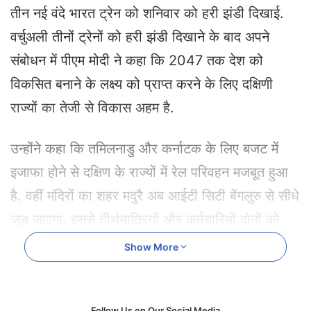
e
तीन नई वंदे भारत ट्रेन को शनिवार को हरी झंडी दिखाई.
m
वर्चुअली तीनों ट्रेनों को हरी झंडी दिखाने के बाद अपने
a
i
संबोधन में पीएम मोदी ने कहा कि 2047 तक देश को
l
विकसित बनाने के लक्ष्य को प्राप्त करने के लिए दक्षिणी
राज्यों का तेजी से विकास अहम है.
उन्होंने कहा कि तमिलनाडु और कर्नाटक के लिए बजट में
इजाफा होने से दक्षिण के राज्यों में रेल परिवहन मजबूत हुआ
है. वहीं मंदिरों का शहर मदुरै अब आईटी सिटी बेंगलुरु से सीधे
जुड़ जाएगा. इससे तीर्थयात्रियों और कर्मचारियों दोनों को
लाभ होगा. इसी तरह, चेन्नई एग्मोर-नागरकोइल वंदे भारत
Show More
कनेक्टिविटी से छात्रों, किसानों और कामकाजी पेशेवरों को
लाभ होगा. तीन नई वंदे भारत एक्सप्रेस ट्रेनों, चेन्नई एग्मोर-
Follow Us on Our Social Media