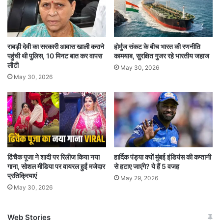
करती हैं, जिससे देश भर में आर्थिक विकास और पर्यटन को
बढ़ावा मिलता है.
राबड़ी देवी का सरकारी आवास खाली कराने
होर्मुज संकट के बीच भारत की रणनीति
उन्होंने आगे कहा कि सुरक्षा की दृष्टि से, स्वदेश निर्मित वंदे
पहुंची थी पुलिस, 10 मिनट बात कर वापस
कामयाब, सुरक्षित गुजर रहे भारतीय जहाज
लौटी
May 30, 2026
भारत ट्रेनें उन्नत सुरक्षा सुविधाओं से सुसज्जित हैं, जिनमें
May 30, 2026
कवच तकनीक, सीसीटीवी कैमरे, आपातकालीन टॉक-बैक
इकाइयां, इंटरलॉक्ड दरवाजे, वाहन नियंत्रण कंप्यूटर
प्रणाली, इलेक्ट्रो-न्यूमैटिक ब्रेक सिस्टम, 360 डिग्री
घूमने वाली कुर्सियां, दिव्यांगजन-अनुकूल शौचालय और
एकीकृत ब्रेल साइनेज शामिल हैं. वंदे भारत रेलगाड़ियों में
ढिंचैक पूजा ने शादी पर रिलीज किया नया
हार्दिक पंड्या क्यों मुंबई इंडियंस की कप्तानी
गाना, सोशल मीडिया पर वायरल हुईं मजेदार
से हटाए जाएंगे? ये हैं 5 वजह
एडवांस सुविधाएं हैं, जो उन्नत एयर कंडीशनिंग के कारण
प्रतिक्रियाएं
May 29, 2026
May 30, 2026
ऊर्जा की खपत में 15 प्रतिशत की कमी लाती हैं. इसके
अलावा, इसमें साइड रिक्लाइनर सीटें, एक्जीक्यूटिव कोच में
Web Stories