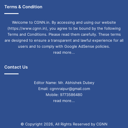
के 12 जिलों कन्याकुमारी, तिरुनेलवेली, थूथुकुडी,
Terms & Condition
विरुधुनगर, मदुरै, डिंडीगुल, त्रिची, पेरम्बलुर, कुड्डालोर,
Welcome to CGNN.in. By accessing and using our website
विल्लुपुरम, चेंगलपट्टू और चेन्नई के लोगों को आधुनिक और
(https://www.cgnn.in), you agree to be bound by the following
तेज़ ट्रेन यात्रा का अनुभव प्रदान करेगी.
Terms and Conditions. Please read them carefully. These terms
are designed to ensure a transparent and lawful experience for all
users and to comply with Google AdSense policies.
यह रेल सेवा तीर्थयात्रियों को दिव्य अरुलमिगु मीनाक्षी अम्मन
read more...
मंदिर, मदुरै और कुमारी अम्मन मंदिर, कन्याकुमारी की यात्रा
Contact Us
करने में सुविधा प्रदान करेगी. यह ट्रेन 8 घंटे 50 मिनट में
726.06 किलोमीटर की दूरी तय करती है. चेन्नई,
Editor Name: Mr. Abhishek Dubey
Email: cgnnraipur@gmail.com
तिरुचिरापल्ली, मदुरै – नागरकोइल कॉरिडोर में सबसे तेज
Mobile: 9773586480
सेवा, मौजूदा तेज ट्रेनों की तुलना में लगभग 2 घंटे की बचत
read more...
करती है. मदुरै-बेंगलुरु वंदे भारत एक्सप्रेस मदुरै को
तिरुचिरापल्ली मार्ग से बेंगलुरु से जोड़ने वाली पहली वंदे भारत
© Copyright 2026, All Rights Reserved by CGNN