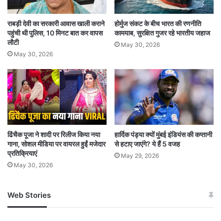
राबड़ी देवी का सरकारी आवास खाली कराने
होर्मुज संकट के बीच भारत की रणनीति
पहुंची थी पुलिस, 10 मिनट बात कर वापस
कामयाब, सुरक्षित गुजर रहे भारतीय जहाज
लौटी
May 30, 2026
May 30, 2026
ढिंचैक पूजा ने शादी पर रिलीज किया नया
हार्दिक पंड्या क्यों मुंबई इंडियंस की कप्तानी
गाना, सोशल मीडिया पर वायरल हुईं मजेदार
से हटाए जाएंगे? ये हैं 5 वजह
प्रतिक्रियाएं
May 29, 2026
May 30, 2026
Web Stories
जम्मू-कश्मीर में बारिश से
सोनम ने ही राजा को दिया था
अपडेट
खाई में धक्का… आरोपियों ने