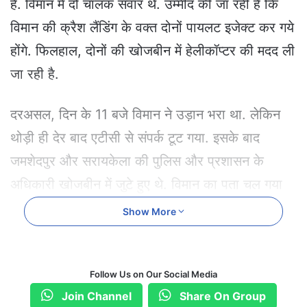
है. विमान में दो चालक सवार थे. उम्मीद की जा रही है कि
a
i
विमान की क्रैश लैंडिंग के वक्त दोनों पायलट इजेक्ट कर गये
l
होंगे. फिलहाल, दोनों की खोजबीन में हेलीकॉप्टर की मदद ली
जा रही है.
दरअसल, दिन के 11 बजे विमान ने उड़ान भरा था. लेकिन
थोड़ी ही देर बाद एटीसी से संपर्क टूट गया. इसके बाद
जमशेदपुर और सरायकेला की पुलिस और प्रशासन के
अधिकारी खोजबीन में जुटे हुए थे. विमान का पता चल गया
है. विमान का मलबा जिजिका पंचायत के बारुबेरा नामक जगह
Show More
पर मिला है.
क्या होता है ट्रेनी विमान
Follow Us on Our Social Media
Join Channel
Share On Group