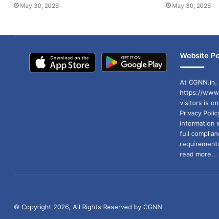
May 30, 2026
May 30, 2026
Website Po
At CGNN.in, 
https://www.
visitors is o
Privacy Poli
information 
full compli
requirements
read more...
© Copyright 2026, All Rights Reserved by CGNN