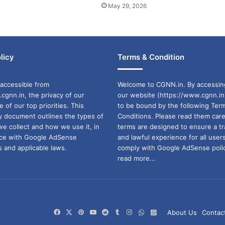
May 29, 2026
licy
Terms & Condition
accessible from
Welcome to CGNN.in. By accessin
cgnn.in, the privacy of our
our website (https://www.cgnn.in
ne of our top priorities. This
to be bound by the following Ter
cy document outlines the types of
Conditions. Please read them care
we collect and how we use it, in
terms are designed to ensure a t
ance with Google AdSense
and lawful experience for all user
 and applicable laws.
comply with Google AdSense polic
read more...
Facebook
X
Pinterest
YouTube
Reddit
Tumblr
Instagram
WhatsApp
WhatsApp
About Us
Contac
Channel
Group