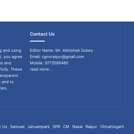
Contact Us
g and using
Editor Name: Mr. Abhishek Dubey
), you agree
Email: cgnnraipur@gmail.com
ms and
Mobile: 9773586480
fully. These
read more...
ransparent
s and to
ies.
t Us
Samvad
Jansampark
DPR
CM
Naxal
Raipur
Chhattisgarh