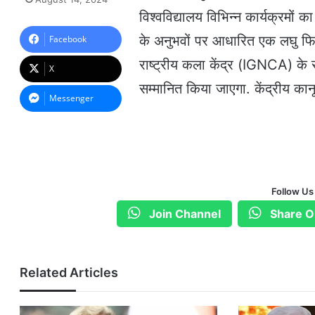
n
विश्वविद्यालय विभिन्न कार्यक्रमो
d
a
के अनुभवों पर आधारित एक लघु फिल्
Facebook
n
राष्ट्रीय कला केंद्र (IGNCA) के 
e
X
m
सम्मानित किया जाएगा. केंद्रीय कानू
a
Messenger
i
l
Follow Us
Join Channel
Share O
Related Articles