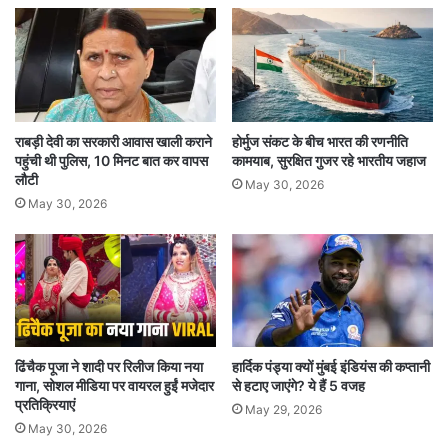
राबड़ी देवी का सरकारी आवास खाली कराने
होर्मुज संकट के बीच भारत की रणनीति
पहुंची थी पुलिस, 10 मिनट बात कर वापस
कामयाब, सुरक्षित गुजर रहे भारतीय जहाज
लौटी
May 30, 2026
May 30, 2026
भारत ने पहला पदक 28 जुलाई को महिलाओं की 10 मीटर
एयर पिस्टल स्पर्धा में जीता था। स्टार निशानेबाज मनु भाकर
ने तीसरे स्थान पर रहकर कांस्य पदक अपने नाम किया था।
30 जुलाई को 10 मीटर एयर पिस्टल मिश्रित स्पर्धा में मनु
ढिंचैक पूजा ने शादी पर रिलीज किया नया
हार्दिक पंड्या क्यों मुंबई इंडियंस की कप्तानी
भाकर ने सरबजोत सिंह के साथ मिलकर कांस्य जीता। इस
गाना, सोशल मीडिया पर वायरल हुईं मजेदार
से हटाए जाएंगे? ये हैं 5 वजह
प्रतिक्रियाएं
May 29, 2026
ओलंपिक में यह भारत का दूसरा पदक था।भारत को तीसरा
May 30, 2026