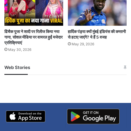
उम्मीदवारों की घोषणा पर सही निर्णय लेना कांग्रेस के लिए
चुनौतीपूर्ण बन गया है, जिससे बिहार विधानसभा चुनाव
2025 की राजनीति में अस्थिरता और बढ़ती दिखाई दे रही
ढिंचैक पूजा ने शादी पर रिलीज किया नया
हार्दिक पंड्या क्यों मुंबई इंडियंस की कप्तानी
है।
गाना, सोशल मीडिया पर वायरल हुईं मजेदार
से हटाए जाएंगे? ये हैं 5 वजह
प्रतिक्रियाएं
May 29, 2026
May 30, 2026
Bihar assembly elections 2025
congress
Web Stories
Double Candidates
Independent MP
जम्मू-कश्मीर में बारिश से
सोनम ने ही राजा को दिया था
अपडेट
खाई में धक्का… आरोपियों ने
Mahagathbandhan
Nitish Naveen
बताई सच्चाई
Pappu Yadav
Political Alliance
SC-ST Focus
seat sharing
Star Campaigners
Tejashwi Yadav