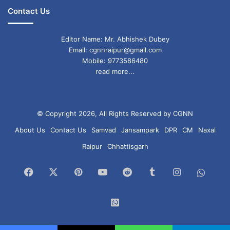
Contact Us
Editor Name: Mr. Abhishek Dubey
Email: cgnnraipur@gmail.com
Mobile: 9773586480
read more...
© Copyright 2026, All Rights Reserved by CGNN
About Us
Contact Us
Samvad
Jansampark
DPR
CM
Naxal
Raipur
Chhattisgarh
Facebook
X
Pinterest
YouTube
Reddit
Tumblr
Instagram
What
Chan
WhatsApp
Group