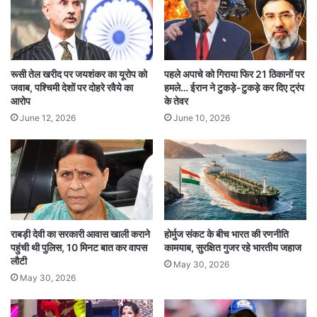
कभी गठबंधन को पूरी तरह मानती नहीं और तेजस्वी यादव के
महत्वाकांक्षी रवैये के कारण भी गठबंधन पर असर पड़ा है।
सामान्य रूप से देखा जाए तो बिहार विधानसभा चुनाव में
रूसी तेल खरीद पर जयशंकर का यूरोप को
पहले अपाचे को गिराया फिर 21 ठिकानों पर
जवाब, पश्चिमी देशों पर दोहरे रवैये का
हमले… ईरान ने टुकड़े-टुकड़े कर दिए ट्रंप
गठबंधन की रणनीति और सीट बंटवारे को लेकर राजनीतिक
आरोप
के तेवर
June 12, 2026
June 10, 2026
हलचल तेज है। आम आदमी पार्टी (AAP) भी सक्रिय हो
चुकी है और उसने बिहार चुनाव 2025 के लिए स्टार
प्रचारकों की सूची जारी की है, जिसमें अरविंद केजरीवाल,
भगवंत मान, मनीष सिसोदिया, संजय सिंह, और दिल्ली की पूर्व
मुख्यमंत्री आतिशी जैसे प्रमुख नेताओं को शामिल किया गया
राबड़ी देवी का सरकारी आवास खाली कराने
होर्मुज संकट के बीच भारत की रणनीति
है। राजनीतिक दलों के बीच यह दौड़ और सीट बंटवारे की
पहुंची थी पुलिस, 10 मिनट बात कर वापस
कामयाब, सुरक्षित गुजर रहे भारतीय जहाज
लौटी
अनिश्चितता चुनावी प्रक्रिया को और जटिल बना रही है।
May 30, 2026
May 30, 2026
इस स्थिति के बीच, महागठबंधन में सीट बंटवारे और