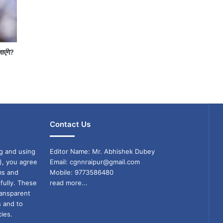
जाएंगे?
Contact Us
g and using
Editor Name: Mr. Abhishek Dubey
), you agree
Email: cgnnraipur@gmail.com
ms and
Mobile: 9773586480
fully. These
read more...
ransparent
s and to
ies.