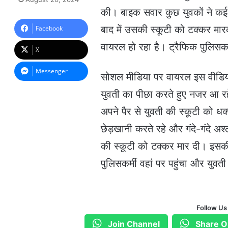
n
की। बाइक सवार कुछ युवकों ने क
d
a
बाद में उसकी स्कूटी को टक्कर मा
Facebook
n
वायरल हो रहा है। ट्रैफिक पुलिस
e
X
m
a
Messenger
सोशल मीडिया पर वायरल इस वीडियो 
i
l
युवती का पीछा करते हुए नजर आ रहे
अपने पैर से युवती की स्कूटी को 
छेड़खानी करते रहे और गंदे-गंदे अ
की स्कूटी को टक्कर मार दी। इसक
पुलिसकर्मी वहां पर पहुंचा और युवत
Follow Us
Join Channel
Share O