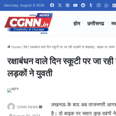
Facebook
X
Pinterest
YouTube
Reddit
Tumblr
Instagr
Wha
Saturday, August 8 2026
होम
छत्तीसगढ
मध
Home
|
देश
|
रक्षाबंधन वाले दिन स्कूटी पर जा रही लड़की से छेड़छाड़…बाइक पर सवार 
रक्षाबंधन वाले दिन स्कूटी पर जा
लड़कों ने युवती
लखनऊ के बाद अब ताजनगरी आगरा मे
S
CGNN NEWS
e
है। दो बाइक पर सवार कुछ दबंगों
August 20, 2024