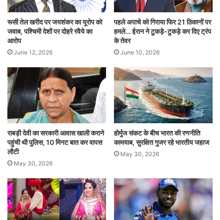
LawEnforcement
रूसी तेल खरीद पर जयशंकर का यूरोप को
पहले अपाचे को गिराया फिर 21 ठिकानों पर
जवाब, पश्चिमी देशों पर दोहरे रवैये का
हमले… ईरान ने टुकड़े-टुकड़े कर दिए ट्रंप
NationalInvestigationAgency
NIA
आरोप
के तेवर
June 12, 2026
June 10, 2026
Radicalisation
Security
TamilNaduRaids
Terrorism
आईएसआईएस मामला
आईएसआईएस समर्थक
आतंकवाद
आतंकवाद निरोधक
एनआईए
राबड़ी देवी का सरकारी आवास खाली कराने
होर्मुज संकट के बीच भारत की रणनीति
कट्टरपंथ
कानून प्रवर्तन
कोयंबटूर विस्फोट
पहुंची थी पुलिस, 10 मिनट बात कर वापस
कामयाब, सुरक्षित गुजर रहे भारतीय जहाज
लौटी
May 30, 2026
तमिलनाडु छापे
राष्ट्रीय जांच एजेंसी
सुरक्षा
May 30, 2026