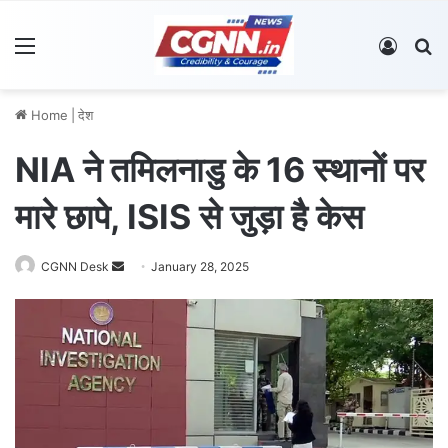
Menu
Log In
S
Home
|
देश
NIA ने तमिलनाडु के 16 स्थानों पर
मारे छापे, ISIS से जुड़ा है केस
CGNN Desk
S
January 28, 2025
e
n
d
a
n
e
m