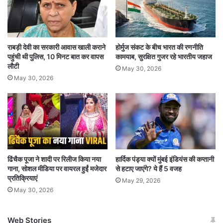
कई घंटे तक चलती रही. उन्होंने बताया की उन्हें नहीं पता की
टीम किस कारण से यहां आई थी.
राबड़ी देवी का सरकारी आवास खाली कराने
होर्मुज संकट के बीच भारत की रणनीति
घर से मिला 50 हजार
: वहीं घटना के संबंध में बिहारी
पहुंची थी पुलिस, 10 मिनट बात कर वापस
कामयाब, सुरक्षित गुजर रहे भारतीय जहाज
लौटी
पासवान की मां ने बताया की अचानक से पहुंची टीम के द्वारा
May 30, 2026
May 30, 2026
घर के किसी सदस्य को घर के अंदर नहीं जाने दिया गया.
घर में रखे पचास हजार रुपये के संबंध मे पूछा कि यह पचास
हजार रुपया कहा से आया. उस पैसे को जमीन खरीदने के
लिय पैसा जमा करने की बात बताई गई.
ढिंचैक पूजा ने शादी पर रिलीज किया नया
हार्दिक पंड्या क्यों मुंबई इंडियंस की कप्तानी
गाना, सोशल मीडिया पर वायरल हुईं मजेदार
से हटाए जाएंगे? ये हैं 5 वजह
प्रतिक्रियाएं
May 29, 2026
May 30, 2026
Web Stories