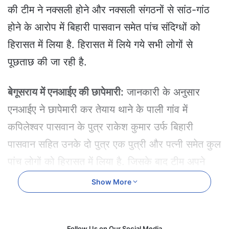
e
की टीम ने नक्सली होने और नक्सली संगठनों से सांठ-गांठ
m
होने के आरोप में बिहारी पासवान समेत पांच संदिग्धों को
a
i
हिरासत में लिया है. हिरासत में लिये गये सभी लोगों से
l
पूछताछ की जा रही है.
बेगूसराय में एनआईए की छापेमारी:
जानकारी के अनुसार
एनआईए ने छापेमारी कर तेयाय थाने के पाली गांव में
कपिलेश्वर पासवान के पुत्र राकेश कुमार उर्फ बिहारी
पासवान सहित उनके दो पुत्र एक पुत्री और पत्नी समेत कुल
पांच लोगों को हिरासत में लिया है. जिसके बाद टीम अपने
साथ ले गईं. पिछले दिनों बेगूसराय में नक्सली संगठन की
Show More
गतिविधियों में तेजी आ रही थी. इस नक्सलियों का ग्रुप
बेगूसराय के बाहर के नक्सलियों से जुड़ा है.
Follow Us on Our Social Media