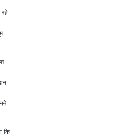
 रहे
े
ूम
िश
दान
ी
नने
हा कि