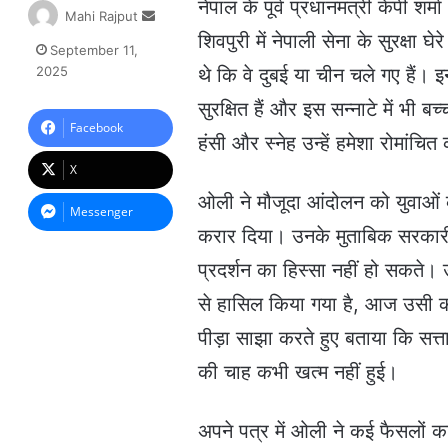
नेपाल के पूर्व प्रधानमंत्री केपी 
S
Mahi Rajput
e
शिवपुरी में नेपाली सेना के सुरक्षा
September 11,
n
2025
थे कि वे दुबई या चीन चले गए हैं
d
a
सुरक्षित हैं और इस सन्नाटे में भी ब
n
Facebook
हंसी और स्नेह उन्हें हमेशा रोमांचि
e
m
X
a
ओली ने मौजूदा आंदोलन को युवाओं
i
Messenger
l
करार दिया। उनके मुताबिक सरकारी 
प्रदर्शन का हिस्सा नहीं हो सकते। 
से हासिल किया गया है, आज उसी को
पीड़ा साझा करते हुए बताया कि सत्
की चाह कभी खत्म नहीं हुई।
अपने पत्र में ओली ने कई फैसलों का