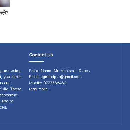
जाएंगे?
Contact Us
g and using
Editor Name: Mr. Abhishek Dubey
), you agree
Email: cgnnraipur@gmail.com
ms and
Mobile: 9773586480
fully. These
read more...
ransparent
s and to
ies.