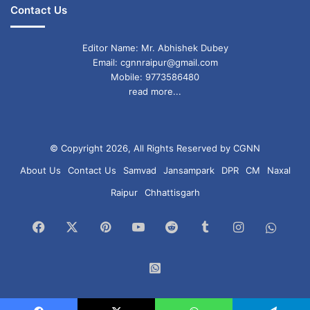
Contact Us
Editor Name: Mr. Abhishek Dubey
Email: cgnnraipur@gmail.com
Mobile: 9773586480
read more...
© Copyright 2026, All Rights Reserved by CGNN
About Us
Contact Us
Samvad
Jansampark
DPR
CM
Naxal
Raipur
Chhattisgarh
Facebook
X
Pinterest
YouTube
Reddit
Tumblr
Instagram
What
Chan
WhatsApp
Group