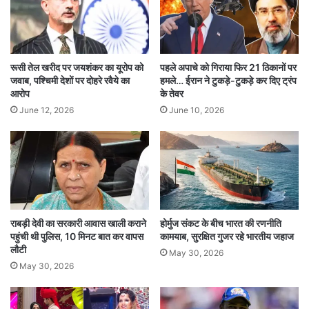
दूसरा मामला
रंजनी श्रीनिवासन
का है, जो कोलंबिया
यूनिवर्सिटी में रिसर्च स्कॉलर थीं। ट्रंप प्रशासन ने उनका
वीजा रद्द कर दिया, जिसके बाद उन्होंने खुद को डिपोर्ट करते
रूसी तेल खरीद पर जयशंकर का यूरोप को
पहले अपाचे को गिराया फिर 21 ठिकानों पर
हुए अमेरिका छोड़ दिया और कनाडा चली गईं।
जवाब, पश्चिमी देशों पर दोहरे रवैये का
हमले… ईरान ने टुकड़े-टुकड़े कर दिए ट्रंप
आरोप
के तेवर
June 12, 2026
June 10, 2026
ट्रंप का मिशन डिपोर्टेशन तेज
राष्ट्रपति पद संभालने के बाद से डोनाल्ड ट्रंप ने अवैध
अप्रवासियों के खिलाफ सख्त अभियान छेड़ रखा है। ट्रंप
प्रशासन अब ऐसे अप्रवासियों को खुद को डिपोर्ट करने के
लिए
CBP होम ऐप
के जरिए रजिस्ट्रेशन कराने को कह रहा
राबड़ी देवी का सरकारी आवास खाली कराने
होर्मुज संकट के बीच भारत की रणनीति
पहुंची थी पुलिस, 10 मिनट बात कर वापस
कामयाब, सुरक्षित गुजर रहे भारतीय जहाज
है। अमेरिका में करीब
सवा सात लाख भारतीयों को अवैध
लौटी
May 30, 2026
अप्रवासी
माना जाता है, जिनकी निगरानी तेज कर दी गई
May 30, 2026
है।