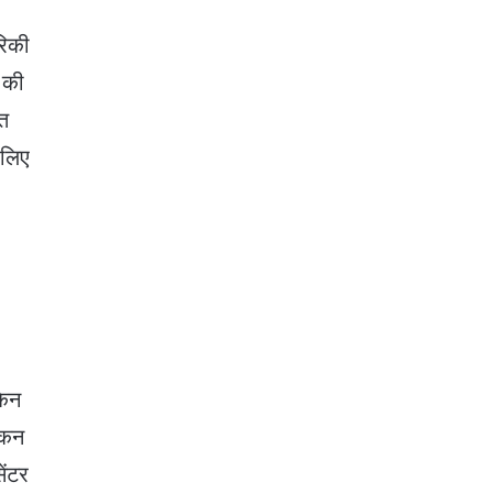
रिकी
 की
त
 लिए
किन
्कन
ेंटर