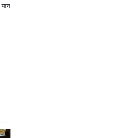
े यान