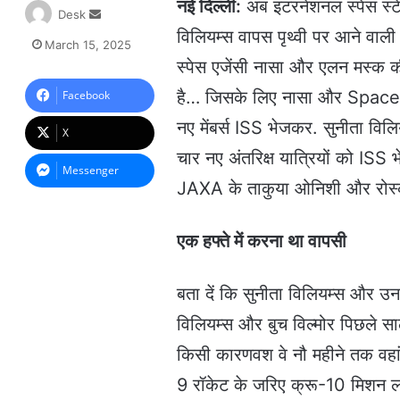
नई दिल्ली
:
अब इंटरनेशनल स्पेस स्टे
S
Desk
e
विलियम्स वापस पृथ्वी पर आने वाली 
March 15, 2025
n
स्पेस एजेंसी नासा और एलन मस्क क
d
a
है… जिसके लिए नासा और Space
Facebook
n
नए मेंबर्स ISS भेजकर. सुनीता वि
e
X
m
चार नए अंतरिक्ष यात्रियों को ISS
a
Messenger
i
JAXA के ताकुया ओनिशी और रोस्को
l
एक हफ्ते में करना था वापसी
बता दें कि सुनीता विलियम्स और उनक
विलियम्स और बुच विल्मोर पिछले साल 
किसी कारणवश वे नौ महीने तक वहां
9 रॉकेट के जरिए क्रू-10 मिशन लॉ