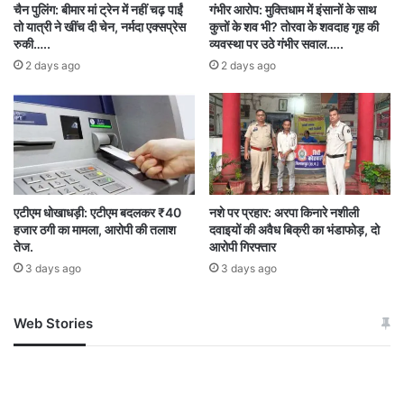
चैन पुलिंग: बीमार मां ट्रेन में नहीं चढ़ पाईं
गंभीर आरोप: मुक्तिधाम में इंसानों के साथ
तो यात्री ने खींच दी चेन, नर्मदा एक्सप्रेस
कुत्तों के शव भी? तोरवा के शवदाह गृह की
रुकी…..
व्यवस्था पर उठे गंभीर सवाल…..
Municipal body elections
2 days ago
2 days ago
एटीएम धोखाधड़ी: एटीएम बदलकर ₹40
नशे पर प्रहार: अरपा किनारे नशीली
हजार ठगी का मामला, आरोपी की तलाश
दवाइयों की अवैध बिक्री का भंडाफोड़, दो
तेज.
आरोपी गिरफ्तार
3 days ago
3 days ago
Web Stories
जम्मू-कश्मीर में बारिश से
सोनम ने ही राजा को दिया था
अपडेट
खाई में धक्का… आरोपियों ने
बताई सच्चाई