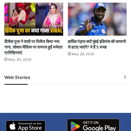
आग पर काबू पाने के बाद ही नुकसान का सही आंकलन हो
सकेगा। राहत और बचाव कार्य फिलहाल जारी है।
ढिंचैक पूजा ने शादी पर रिलीज किया नया
हार्दिक पंड्या क्यों मुंबई इंडियंस की कप्तानी
गाना, सोशल मीडिया पर वायरल हुईं मजेदार
से हटाए जाएंगे? ये हैं 5 वजह
प्रतिक्रियाएं
May 29, 2026
massive fire
आग
प्रयागराज
May 30, 2026
Web Stories
जम्मू-कश्मीर में बारिश से
सोनम ने ही राजा को दिया था
अपडेट
खाई में धक्का… आरोपियों ने
बताई सच्चाई