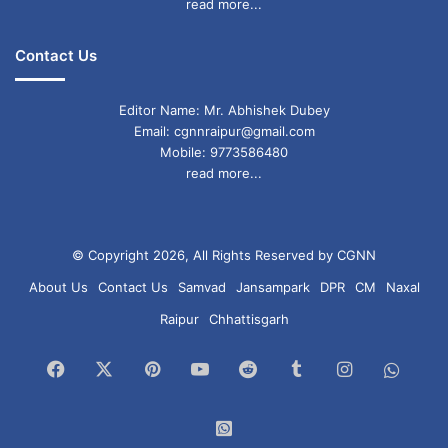
read more...
Contact Us
Editor Name: Mr. Abhishek Dubey
Email: cgnnraipur@gmail.com
Mobile: 9773586480
read more...
© Copyright 2026, All Rights Reserved by CGNN
About Us
Contact Us
Samvad
Jansampark
DPR
CM
Naxal
Raipur
Chhattisgarh
Facebook
X
Pinterest
YouTube
Reddit
Tumblr
Instagram
What
Chan
WhatsApp