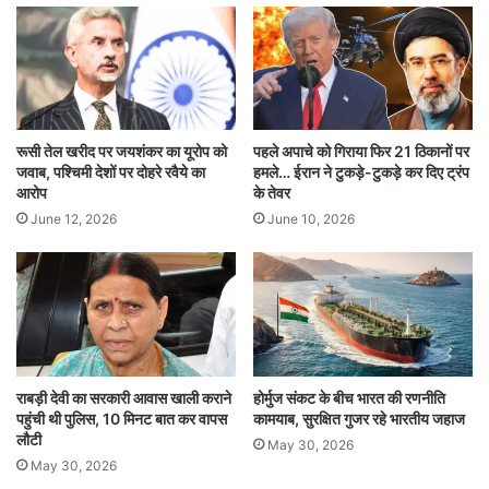
अब तक आग लगने के कारणों का पता नहीं चल पाया है।
पुलिस और दमकल विभाग की टीमें स्थिति पर नजर बनाए हुए
हैं। ब्रिज से गुजर रहे लोगों ने लपटें देखकर रुककर वीडियो
बनाना शुरू कर दिया, जिससे मौके पर भीड़ जुट गई। पुलिस
रूसी तेल खरीद पर जयशंकर का यूरोप को
पहले अपाचे को गिराया फिर 21 ठिकानों पर
को भीड़ हटाने में काफी मशक्कत करनी पड़ी।
जवाब, पश्चिमी देशों पर दोहरे रवैये का
हमले… ईरान ने टुकड़े-टुकड़े कर दिए ट्रंप
आरोप
के तेवर
2025 महाकुंभ की तैयारियों को झटका
June 12, 2026
June 10, 2026
लल्लूजी एंड संस को 2025 में होने वाले महाकुंभ में टेंट
लगाने की जिम्मेदारी सौंपी गई थी। इसके लिए देशभर के 6
शहरों से सामान मंगवाया गया था, जिनमें से बड़ी मात्रा में
सामग्री इस गोदाम में रखी गई थी। कंपनी का नेटवर्क
राबड़ी देवी का सरकारी आवास खाली कराने
होर्मुज संकट के बीच भारत की रणनीति
दिल्ली, उज्जैन, हरिद्वार और अहमदाबाद तक फैला हुआ है
पहुंची थी पुलिस, 10 मिनट बात कर वापस
कामयाब, सुरक्षित गुजर रहे भारतीय जहाज
लौटी
और यह हरिद्वार, उज्जैन, नासिक जैसे प्रमुख धार्मिक मेलों में
May 30, 2026
May 30, 2026
टेंट लगाने का अनुभव रखती है। अधिकारियों के अनुसार,