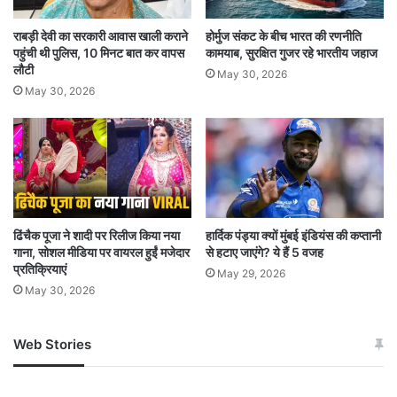
राबड़ी देवी का सरकारी आवास खाली कराने
होर्मुज संकट के बीच भारत की रणनीति
पहुंची थी पुलिस, 10 मिनट बात कर वापस
कामयाब, सुरक्षित गुजर रहे भारतीय जहाज
लौटी
May 30, 2026
May 30, 2026
ढिंचैक पूजा ने शादी पर रिलीज किया नया
हार्दिक पंड्या क्यों मुंबई इंडियंस की कप्तानी
गाना, सोशल मीडिया पर वायरल हुईं मजेदार
से हटाए जाएंगे? ये हैं 5 वजह
प्रतिक्रियाएं
May 29, 2026
May 30, 2026
Web Stories
जम्मू-कश्मीर में बारिश से
सोनम ने ही राजा को दिया था
अपडेट
खाई में धक्का… आरोपियों ने
बताई सच्चाई